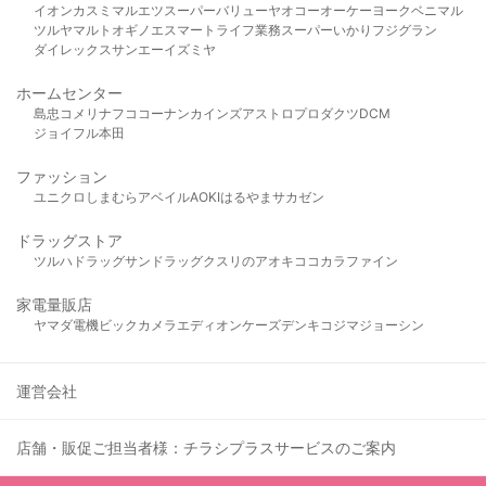
イオン
カスミ
マルエツ
スーパーバリュー
ヤオコー
オーケー
ヨークベニマル
ツルヤ
マルト
オギノ
エスマート
ライフ
業務スーパー
いかり
フジグラン
ダイレックス
サンエー
イズミヤ
ホームセンター
島忠
コメリ
ナフコ
コーナン
カインズ
アストロプロダクツ
DCM
ジョイフル本田
ファッション
ユニクロ
しまむら
アベイル
AOKI
はるやま
サカゼン
ドラッグストア
ツルハドラッグ
サンドラッグ
クスリのアオキ
ココカラファイン
家電量販店
ヤマダ電機
ビックカメラ
エディオン
ケーズデンキ
コジマ
ジョーシン
運営会社
店舗・販促ご担当者様：チラシプラスサービスのご案内