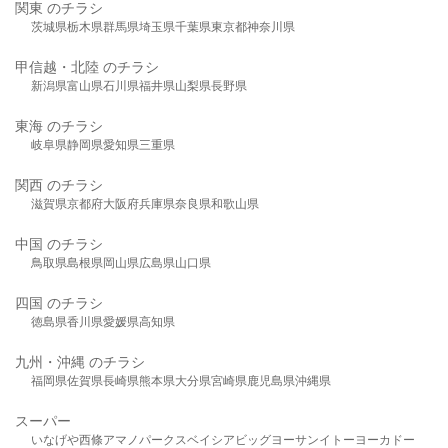
関東 のチラシ
茨城県
栃木県
群馬県
埼玉県
千葉県
東京都
神奈川県
甲信越・北陸 のチラシ
新潟県
富山県
石川県
福井県
山梨県
長野県
東海 のチラシ
岐阜県
静岡県
愛知県
三重県
関西 のチラシ
滋賀県
京都府
大阪府
兵庫県
奈良県
和歌山県
中国 のチラシ
鳥取県
島根県
岡山県
広島県
山口県
四国 のチラシ
徳島県
香川県
愛媛県
高知県
九州・沖縄 のチラシ
福岡県
佐賀県
長崎県
熊本県
大分県
宮崎県
鹿児島県
沖縄県
スーパー
いなげや
西條
アマノパークス
ベイシア
ビッグヨーサン
イトーヨーカドー