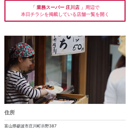
「
業務スーパー
庄川店
」周辺で
本日チラシを掲載している店舗一覧を開く
住所
富山県砺波市庄川町示野387