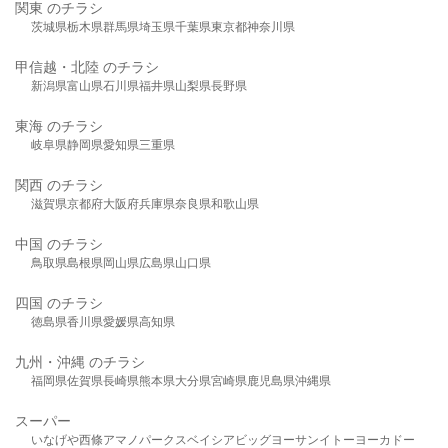
関東 のチラシ
茨城県
栃木県
群馬県
埼玉県
千葉県
東京都
神奈川県
甲信越・北陸 のチラシ
新潟県
富山県
石川県
福井県
山梨県
長野県
東海 のチラシ
岐阜県
静岡県
愛知県
三重県
関西 のチラシ
滋賀県
京都府
大阪府
兵庫県
奈良県
和歌山県
中国 のチラシ
鳥取県
島根県
岡山県
広島県
山口県
四国 のチラシ
徳島県
香川県
愛媛県
高知県
九州・沖縄 のチラシ
福岡県
佐賀県
長崎県
熊本県
大分県
宮崎県
鹿児島県
沖縄県
スーパー
いなげや
西條
アマノパークス
ベイシア
ビッグヨーサン
イトーヨーカドー