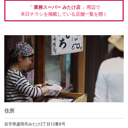
「
業務スーパー
みたけ店
」周辺で
本日チラシを掲載している店舗一覧を開く
住所
岩手県盛岡市みたけ2丁目12番8号