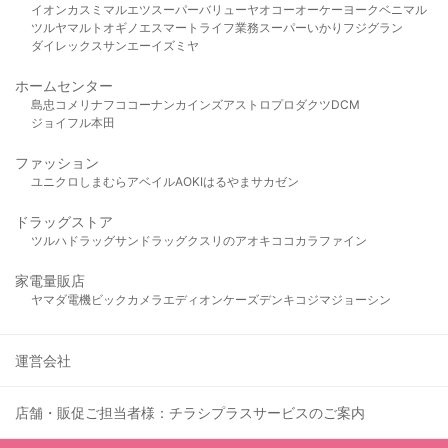
イオン
カスミ
マルエツ
スーパーバリュー
ヤオコー
オーケー
ヨークベニマル
ツルヤ
マルト
オギノ
エスマート
ライフ
業務スーパー
いかり
フジグラン
ダイレックス
サンエー
イズミヤ
ホームセンター
島忠
コメリ
ナフコ
コーナン
カインズ
アストロプロダクツ
DCM
ジョイフル本田
ファッション
ユニクロ
しまむら
アベイル
AOKI
はるやま
サカゼン
ドラッグストア
ツルハドラッグ
サンドラッグ
クスリのアオキ
ココカラファイン
家電量販店
ヤマダ電機
ビックカメラ
エディオン
ケーズデンキ
コジマ
ジョーシン
運営会社
店舗・販促ご担当者様：チラシプラスサービスのご案内