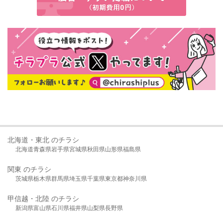
北海道・東北 のチラシ
北海道
青森県
岩手県
宮城県
秋田県
山形県
福島県
関東 のチラシ
茨城県
栃木県
群馬県
埼玉県
千葉県
東京都
神奈川県
甲信越・北陸 のチラシ
新潟県
富山県
石川県
福井県
山梨県
長野県