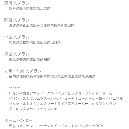
東海 のチラシ
岐阜県
静岡県
愛知県
三重県
関西 のチラシ
滋賀県
京都府
大阪府
兵庫県
奈良県
和歌山県
中国 のチラシ
鳥取県
島根県
岡山県
広島県
山口県
四国 のチラシ
徳島県
香川県
愛媛県
高知県
九州・沖縄 のチラシ
福岡県
佐賀県
長崎県
熊本県
大分県
宮崎県
鹿児島県
沖縄県
スーパー
いなげや
西條
アマノパークス
ベイシア
ビッグヨーサン
イトーヨーカドー
イオン
カスミ
マルエツ
スーパーバリュー
ヤオコー
オーケー
ヨークベニマル
ツルヤ
マルト
オギノ
エスマート
ライフ
業務スーパー
いかり
フジグラン
ダイレックス
サンエー
イズミヤ
ホームセンター
島忠
コメリ
ナフコ
コーナン
カインズ
アストロプロダクツ
DCM