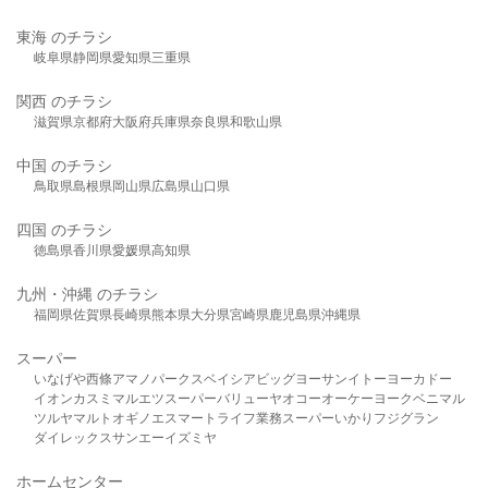
東海 のチラシ
岐阜県
静岡県
愛知県
三重県
関西 のチラシ
滋賀県
京都府
大阪府
兵庫県
奈良県
和歌山県
中国 のチラシ
鳥取県
島根県
岡山県
広島県
山口県
四国 のチラシ
徳島県
香川県
愛媛県
高知県
九州・沖縄 のチラシ
福岡県
佐賀県
長崎県
熊本県
大分県
宮崎県
鹿児島県
沖縄県
スーパー
いなげや
西條
アマノパークス
ベイシア
ビッグヨーサン
イトーヨーカドー
イオン
カスミ
マルエツ
スーパーバリュー
ヤオコー
オーケー
ヨークベニマル
ツルヤ
マルト
オギノ
エスマート
ライフ
業務スーパー
いかり
フジグラン
ダイレックス
サンエー
イズミヤ
ホームセンター