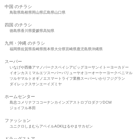
中国 のチラシ
鳥取県
島根県
岡山県
広島県
山口県
四国 のチラシ
徳島県
香川県
愛媛県
高知県
九州・沖縄 のチラシ
福岡県
佐賀県
長崎県
熊本県
大分県
宮崎県
鹿児島県
沖縄県
スーパー
いなげや
西條
アマノパークス
ベイシア
ビッグヨーサン
イトーヨーカドー
イオン
カスミ
マルエツ
スーパーバリュー
ヤオコー
オーケー
ヨークベニマル
ツルヤ
マルト
オギノ
エスマート
ライフ
業務スーパー
いかり
フジグラン
ダイレックス
サンエー
イズミヤ
ホームセンター
島忠
コメリ
ナフコ
コーナン
カインズ
アストロプロダクツ
DCM
ジョイフル本田
ファッション
ユニクロ
しまむら
アベイル
AOKI
はるやま
サカゼン
ドラッグストア