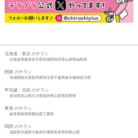
北海道・東北 のチラシ
北海道
青森県
岩手県
宮城県
秋田県
山形県
福島県
関東 のチラシ
茨城県
栃木県
群馬県
埼玉県
千葉県
東京都
神奈川県
甲信越・北陸 のチラシ
新潟県
富山県
石川県
福井県
山梨県
長野県
東海 のチラシ
岐阜県
静岡県
愛知県
三重県
関西 のチラシ
滋賀県
京都府
大阪府
兵庫県
奈良県
和歌山県