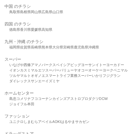
中国 のチラシ
鳥取県
島根県
岡山県
広島県
山口県
四国 のチラシ
徳島県
香川県
愛媛県
高知県
九州・沖縄 のチラシ
福岡県
佐賀県
長崎県
熊本県
大分県
宮崎県
鹿児島県
沖縄県
スーパー
いなげや
西條
アマノパークス
ベイシア
ビッグヨーサン
イトーヨーカドー
イオン
カスミ
マルエツ
スーパーバリュー
ヤオコー
オーケー
ヨークベニマル
ツルヤ
マルト
オギノ
エスマート
ライフ
業務スーパー
いかり
フジグラン
ダイレックス
サンエー
イズミヤ
ホームセンター
島忠
コメリ
ナフコ
コーナン
カインズ
アストロプロダクツ
DCM
ジョイフル本田
ファッション
ユニクロ
しまむら
アベイル
AOKI
はるやま
サカゼン
ドラッグストア