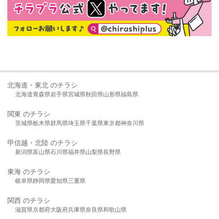
北海道・東北 のチラシ
北海道
青森県
岩手県
宮城県
秋田県
山形県
福島県
関東 のチラシ
茨城県
栃木県
群馬県
埼玉県
千葉県
東京都
神奈川県
甲信越・北陸 のチラシ
新潟県
富山県
石川県
福井県
山梨県
長野県
東海 のチラシ
岐阜県
静岡県
愛知県
三重県
関西 のチラシ
滋賀県
京都府
大阪府
兵庫県
奈良県
和歌山県