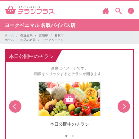
ヨークベニマル
名取バイパス店
ホーム
都道府県
宮城県
名取市
ホーム
お店の名前
ヨークベニマル
本日公開中のチラシ
画像はイメージです。
画像をクリックするとチラシが開きます。
本日公開中のチラシ