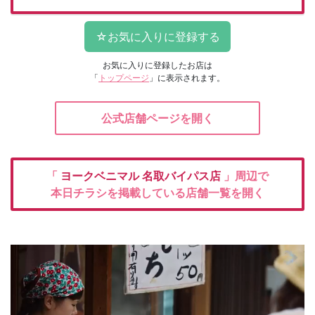
お気に入りに登録したお店は
「
トップページ
」に表示されます。
公式店舗ページを開く
「
ヨークベニマル
名取バイパス店
」周辺で
本日チラシを掲載している店舗一覧を開く