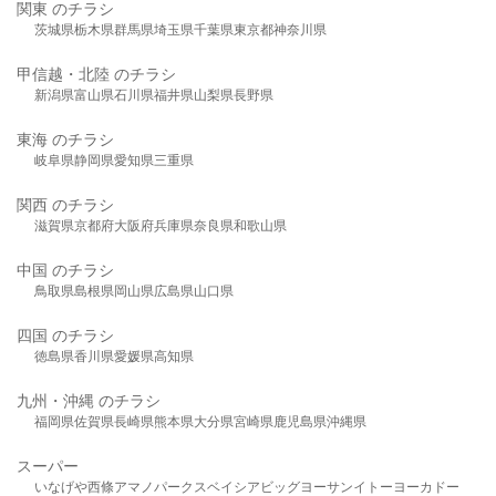
関東 のチラシ
茨城県
栃木県
群馬県
埼玉県
千葉県
東京都
神奈川県
甲信越・北陸 のチラシ
新潟県
富山県
石川県
福井県
山梨県
長野県
東海 のチラシ
岐阜県
静岡県
愛知県
三重県
関西 のチラシ
滋賀県
京都府
大阪府
兵庫県
奈良県
和歌山県
中国 のチラシ
鳥取県
島根県
岡山県
広島県
山口県
四国 のチラシ
徳島県
香川県
愛媛県
高知県
九州・沖縄 のチラシ
福岡県
佐賀県
長崎県
熊本県
大分県
宮崎県
鹿児島県
沖縄県
スーパー
いなげや
西條
アマノパークス
ベイシア
ビッグヨーサン
イトーヨーカドー