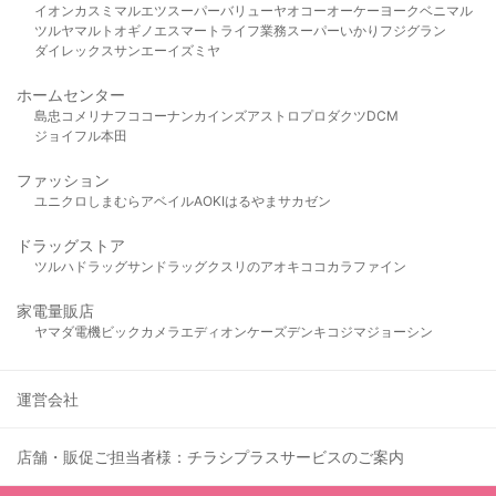
イオン
カスミ
マルエツ
スーパーバリュー
ヤオコー
オーケー
ヨークベニマル
ツルヤ
マルト
オギノ
エスマート
ライフ
業務スーパー
いかり
フジグラン
ダイレックス
サンエー
イズミヤ
ホームセンター
島忠
コメリ
ナフコ
コーナン
カインズ
アストロプロダクツ
DCM
ジョイフル本田
ファッション
ユニクロ
しまむら
アベイル
AOKI
はるやま
サカゼン
ドラッグストア
ツルハドラッグ
サンドラッグ
クスリのアオキ
ココカラファイン
家電量販店
ヤマダ電機
ビックカメラ
エディオン
ケーズデンキ
コジマ
ジョーシン
運営会社
店舗・販促ご担当者様：チラシプラスサービスのご案内