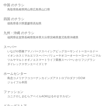
中国 のチラシ
鳥取県
島根県
岡山県
広島県
山口県
四国 のチラシ
徳島県
香川県
愛媛県
高知県
九州・沖縄 のチラシ
福岡県
佐賀県
長崎県
熊本県
大分県
宮崎県
鹿児島県
沖縄県
スーパー
いなげや
西條
アマノパークス
ベイシア
ビッグヨーサン
イトーヨーカドー
イオン
カスミ
マルエツ
スーパーバリュー
ヤオコー
オーケー
ヨークベニマル
ツルヤ
マルト
オギノ
エスマート
ライフ
業務スーパー
いかり
フジグラン
ダイレックス
サンエー
イズミヤ
ホームセンター
島忠
コメリ
ナフコ
コーナン
カインズ
アストロプロダクツ
DCM
ジョイフル本田
ファッション
ユニクロ
しまむら
アベイル
AOKI
はるやま
サカゼン
ドラッグストア