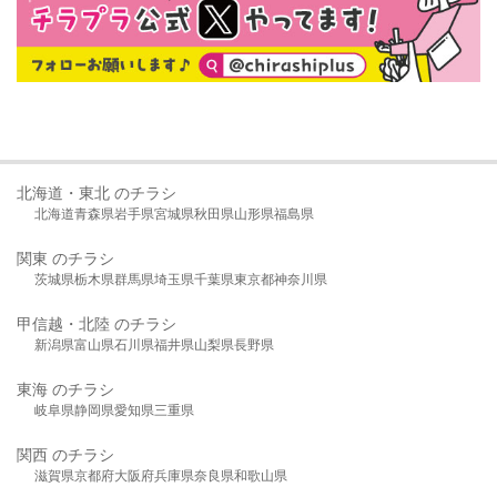
北海道・東北 のチラシ
北海道
青森県
岩手県
宮城県
秋田県
山形県
福島県
関東 のチラシ
茨城県
栃木県
群馬県
埼玉県
千葉県
東京都
神奈川県
甲信越・北陸 のチラシ
新潟県
富山県
石川県
福井県
山梨県
長野県
東海 のチラシ
岐阜県
静岡県
愛知県
三重県
関西 のチラシ
滋賀県
京都府
大阪府
兵庫県
奈良県
和歌山県