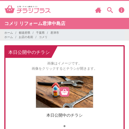
コメリ
リフォーム君津中島店
ホーム
都道府県
千葉県
君津市
ホーム
お店の名前
コメリ
本日公開中のチラシ
画像はイメージです。
画像をクリックするとチラシが開きます。
本日公開中のチラシ