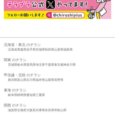
北海道・東北 のチラシ
北海道
青森県
岩手県
宮城県
秋田県
山形県
福島県
関東 のチラシ
茨城県
栃木県
群馬県
埼玉県
千葉県
東京都
神奈川県
甲信越・北陸 のチラシ
新潟県
富山県
石川県
福井県
山梨県
長野県
東海 のチラシ
岐阜県
静岡県
愛知県
三重県
関西 のチラシ
滋賀県
京都府
大阪府
兵庫県
奈良県
和歌山県