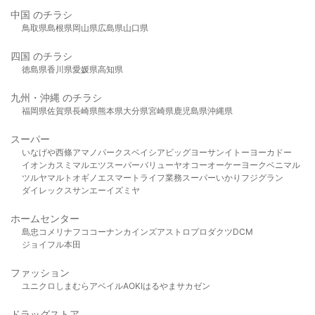
中国 のチラシ
鳥取県
島根県
岡山県
広島県
山口県
四国 のチラシ
徳島県
香川県
愛媛県
高知県
九州・沖縄 のチラシ
福岡県
佐賀県
長崎県
熊本県
大分県
宮崎県
鹿児島県
沖縄県
スーパー
いなげや
西條
アマノパークス
ベイシア
ビッグヨーサン
イトーヨーカドー
イオン
カスミ
マルエツ
スーパーバリュー
ヤオコー
オーケー
ヨークベニマル
ツルヤ
マルト
オギノ
エスマート
ライフ
業務スーパー
いかり
フジグラン
ダイレックス
サンエー
イズミヤ
ホームセンター
島忠
コメリ
ナフコ
コーナン
カインズ
アストロプロダクツ
DCM
ジョイフル本田
ファッション
ユニクロ
しまむら
アベイル
AOKI
はるやま
サカゼン
ドラッグストア