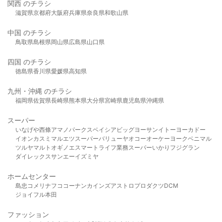
関西 のチラシ
滋賀県
京都府
大阪府
兵庫県
奈良県
和歌山県
中国 のチラシ
鳥取県
島根県
岡山県
広島県
山口県
四国 のチラシ
徳島県
香川県
愛媛県
高知県
九州・沖縄 のチラシ
福岡県
佐賀県
長崎県
熊本県
大分県
宮崎県
鹿児島県
沖縄県
スーパー
いなげや
西條
アマノパークス
ベイシア
ビッグヨーサン
イトーヨーカドー
イオン
カスミ
マルエツ
スーパーバリュー
ヤオコー
オーケー
ヨークベニマル
ツルヤ
マルト
オギノ
エスマート
ライフ
業務スーパー
いかり
フジグラン
ダイレックス
サンエー
イズミヤ
ホームセンター
島忠
コメリ
ナフコ
コーナン
カインズ
アストロプロダクツ
DCM
ジョイフル本田
ファッション