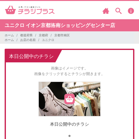
ユニクロ
イオン京都洛南ショッピングセンター店
ホーム
都道府県
京都府
京都市南区
ホーム
お店の名前
ユニクロ
本日公開中のチラシ
画像はイメージです。
画像をクリックするとチラシが開きます。
本日公開中のチラシ