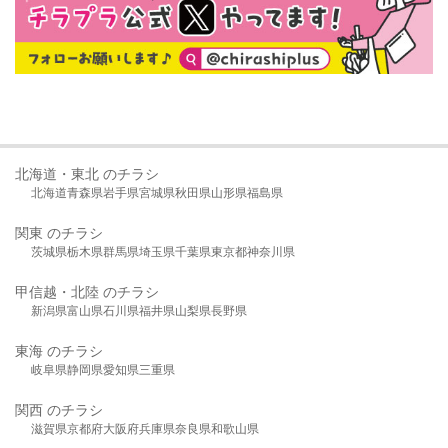
北海道・東北 のチラシ
北海道
青森県
岩手県
宮城県
秋田県
山形県
福島県
関東 のチラシ
茨城県
栃木県
群馬県
埼玉県
千葉県
東京都
神奈川県
甲信越・北陸 のチラシ
新潟県
富山県
石川県
福井県
山梨県
長野県
東海 のチラシ
岐阜県
静岡県
愛知県
三重県
関西 のチラシ
滋賀県
京都府
大阪府
兵庫県
奈良県
和歌山県