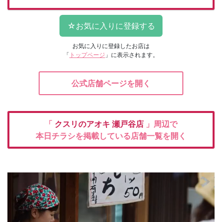
お気に入りに登録したお店は
「
トップページ
」に表示されます。
公式店舗ページを開く
「
クスリのアオキ
瀬戸谷店
」周辺で
本日チラシを掲載している店舗一覧を開く