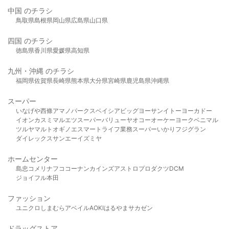
中国 のチラシ
鳥取県
島根県
岡山県
広島県
山口県
四国 のチラシ
徳島県
香川県
愛媛県
高知県
九州・沖縄 のチラシ
福岡県
佐賀県
長崎県
熊本県
大分県
宮崎県
鹿児島県
沖縄県
スーパー
いなげや
西條
アマノパークス
ベイシア
ビッグヨーサン
イトーヨーカドー
イオン
カスミ
マルエツ
スーパーバリュー
ヤオコー
オーケー
ヨークベニマル
ツルヤ
マルト
オギノ
エスマート
ライフ
業務スーパー
いかり
フジグラン
ダイレックス
サンエー
イズミヤ
ホームセンター
島忠
コメリ
ナフコ
コーナン
カインズ
アストロプロダクツ
DCM
ジョイフル本田
ファッション
ユニクロ
しまむら
アベイル
AOKI
はるやま
サカゼン
ドラッグストア