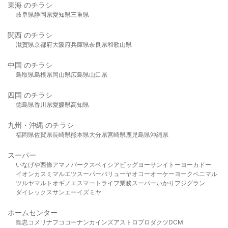
東海 のチラシ
岐阜県
静岡県
愛知県
三重県
関西 のチラシ
滋賀県
京都府
大阪府
兵庫県
奈良県
和歌山県
中国 のチラシ
鳥取県
島根県
岡山県
広島県
山口県
四国 のチラシ
徳島県
香川県
愛媛県
高知県
九州・沖縄 のチラシ
福岡県
佐賀県
長崎県
熊本県
大分県
宮崎県
鹿児島県
沖縄県
スーパー
いなげや
西條
アマノパークス
ベイシア
ビッグヨーサン
イトーヨーカドー
イオン
カスミ
マルエツ
スーパーバリュー
ヤオコー
オーケー
ヨークベニマル
ツルヤ
マルト
オギノ
エスマート
ライフ
業務スーパー
いかり
フジグラン
ダイレックス
サンエー
イズミヤ
ホームセンター
島忠
コメリ
ナフコ
コーナン
カインズ
アストロプロダクツ
DCM