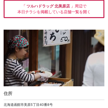
「
ツルハドラッグ
北美原店
」周辺で
本日チラシを掲載している店舗一覧を開く
住所
北海道函館市美原5丁目40番8号