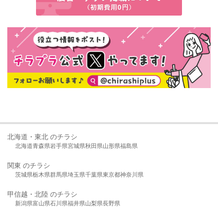
北海道・東北 のチラシ
北海道
青森県
岩手県
宮城県
秋田県
山形県
福島県
関東 のチラシ
茨城県
栃木県
群馬県
埼玉県
千葉県
東京都
神奈川県
甲信越・北陸 のチラシ
新潟県
富山県
石川県
福井県
山梨県
長野県