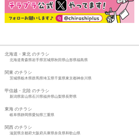
北海道・東北 のチラシ
北海道
青森県
岩手県
宮城県
秋田県
山形県
福島県
関東 のチラシ
茨城県
栃木県
群馬県
埼玉県
千葉県
東京都
神奈川県
甲信越・北陸 のチラシ
新潟県
富山県
石川県
福井県
山梨県
長野県
東海 のチラシ
岐阜県
静岡県
愛知県
三重県
関西 のチラシ
滋賀県
京都府
大阪府
兵庫県
奈良県
和歌山県