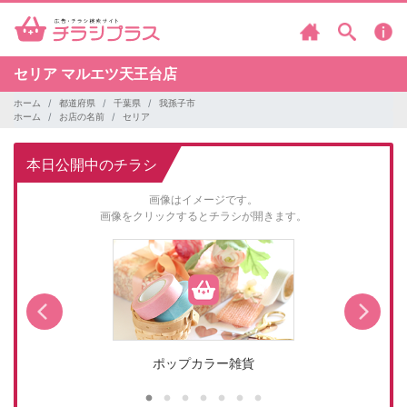
セリア
マルエツ天王台店
ホーム
都道府県
千葉県
我孫子市
ホーム
お店の名前
セリア
本日公開中のチラシ
画像はイメージです。
画像をクリックするとチラシが開きます。
ポップカラー雑貨