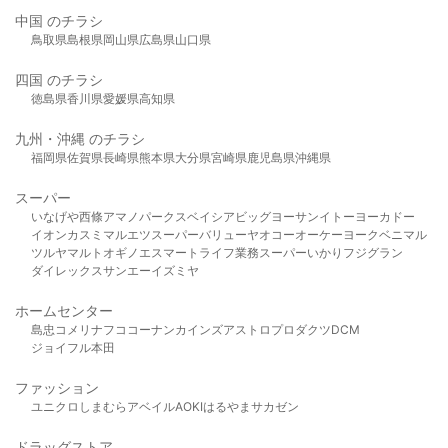
中国 のチラシ
鳥取県
島根県
岡山県
広島県
山口県
四国 のチラシ
徳島県
香川県
愛媛県
高知県
九州・沖縄 のチラシ
福岡県
佐賀県
長崎県
熊本県
大分県
宮崎県
鹿児島県
沖縄県
スーパー
いなげや
西條
アマノパークス
ベイシア
ビッグヨーサン
イトーヨーカドー
イオン
カスミ
マルエツ
スーパーバリュー
ヤオコー
オーケー
ヨークベニマル
ツルヤ
マルト
オギノ
エスマート
ライフ
業務スーパー
いかり
フジグラン
ダイレックス
サンエー
イズミヤ
ホームセンター
島忠
コメリ
ナフコ
コーナン
カインズ
アストロプロダクツ
DCM
ジョイフル本田
ファッション
ユニクロ
しまむら
アベイル
AOKI
はるやま
サカゼン
ドラッグストア