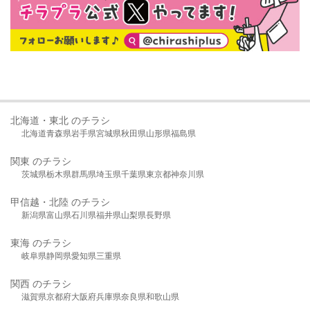
北海道・東北 のチラシ
北海道
青森県
岩手県
宮城県
秋田県
山形県
福島県
関東 のチラシ
茨城県
栃木県
群馬県
埼玉県
千葉県
東京都
神奈川県
甲信越・北陸 のチラシ
新潟県
富山県
石川県
福井県
山梨県
長野県
東海 のチラシ
岐阜県
静岡県
愛知県
三重県
関西 のチラシ
滋賀県
京都府
大阪府
兵庫県
奈良県
和歌山県