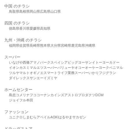
中国 のチラシ
鳥取県
島根県
岡山県
広島県
山口県
四国 のチラシ
徳島県
香川県
愛媛県
高知県
九州・沖縄 のチラシ
福岡県
佐賀県
長崎県
熊本県
大分県
宮崎県
鹿児島県
沖縄県
スーパー
いなげや
西條
アマノパークス
ベイシア
ビッグヨーサン
イトーヨーカドー
イオン
カスミ
マルエツ
スーパーバリュー
ヤオコー
オーケー
ヨークベニマル
ツルヤ
マルト
オギノ
エスマート
ライフ
業務スーパー
いかり
フジグラン
ダイレックス
サンエー
イズミヤ
ホームセンター
島忠
コメリ
ナフコ
コーナン
カインズ
アストロプロダクツ
DCM
ジョイフル本田
ファッション
ユニクロ
しまむら
アベイル
AOKI
はるやま
サカゼン
ドラッグストア