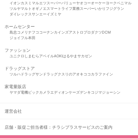
イオン
カスミ
マルエツ
スーパーバリュー
ヤオコー
オーケー
ヨークベニマル
ツルヤ
マルト
オギノ
エスマート
ライフ
業務スーパー
いかり
フジグラン
ダイレックス
サンエー
イズミヤ
ホームセンター
島忠
コメリ
ナフコ
コーナン
カインズ
アストロプロダクツ
DCM
ジョイフル本田
ファッション
ユニクロ
しまむら
アベイル
AOKI
はるやま
サカゼン
ドラッグストア
ツルハドラッグ
サンドラッグ
クスリのアオキ
ココカラファイン
家電量販店
ヤマダ電機
ビックカメラ
エディオン
ケーズデンキ
コジマ
ジョーシン
運営会社
店舗・販促ご担当者様：チラシプラスサービスのご案内