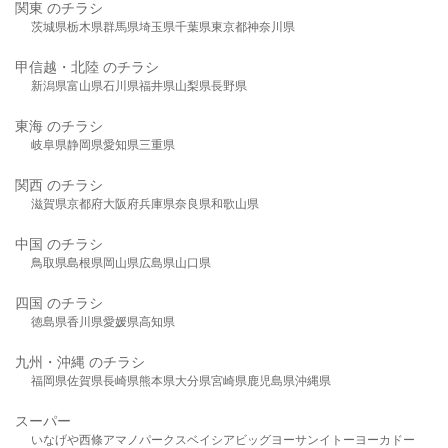
関東 のチラシ
茨城県
栃木県
群馬県
埼玉県
千葉県
東京都
神奈川県
甲信越・北陸 のチラシ
新潟県
富山県
石川県
福井県
山梨県
長野県
東海 のチラシ
岐阜県
静岡県
愛知県
三重県
関西 のチラシ
滋賀県
京都府
大阪府
兵庫県
奈良県
和歌山県
中国 のチラシ
鳥取県
島根県
岡山県
広島県
山口県
四国 のチラシ
徳島県
香川県
愛媛県
高知県
九州・沖縄 のチラシ
福岡県
佐賀県
長崎県
熊本県
大分県
宮崎県
鹿児島県
沖縄県
スーパー
いなげや
西條
アマノパークス
ベイシア
ビッグヨーサン
イトーヨーカドー