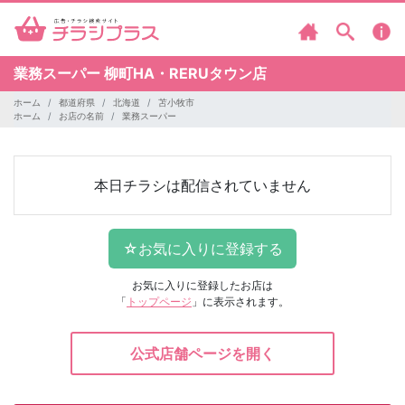
業務スーパー
柳町HA・RERUタウン店
ホーム
都道府県
北海道
苫小牧市
ホーム
お店の名前
業務スーパー
本日チラシは配信されていません
お気に入りに登録したお店は
「
トップページ
」に表示されます。
公式店舗ページを開く