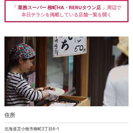
「
業務スーパー
柳町HA・RERUタウン店
」周辺で
本日チラシを掲載している店舗一覧を開く
住所
北海道苫小牧市柳町2丁目6-1