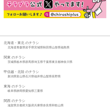
北海道・東北 のチラシ
北海道
青森県
岩手県
宮城県
秋田県
山形県
福島県
関東 のチラシ
茨城県
栃木県
群馬県
埼玉県
千葉県
東京都
神奈川県
甲信越・北陸 のチラシ
新潟県
富山県
石川県
福井県
山梨県
長野県
東海 のチラシ
岐阜県
静岡県
愛知県
三重県
関西 のチラシ
滋賀県
京都府
大阪府
兵庫県
奈良県
和歌山県