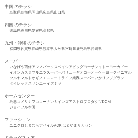
中国 のチラシ
鳥取県
島根県
岡山県
広島県
山口県
四国 のチラシ
徳島県
香川県
愛媛県
高知県
九州・沖縄 のチラシ
福岡県
佐賀県
長崎県
熊本県
大分県
宮崎県
鹿児島県
沖縄県
スーパー
いなげや
西條
アマノパークス
ベイシア
ビッグヨーサン
イトーヨーカドー
イオン
カスミ
マルエツ
スーパーバリュー
ヤオコー
オーケー
ヨークベニマル
ツルヤ
マルト
オギノ
エスマート
ライフ
業務スーパー
いかり
フジグラン
ダイレックス
サンエー
イズミヤ
ホームセンター
島忠
コメリ
ナフコ
コーナン
カインズ
アストロプロダクツ
DCM
ジョイフル本田
ファッション
ユニクロ
しまむら
アベイル
AOKI
はるやま
サカゼン
ドラッグストア