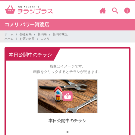
コメリ
パワー河渡店
ホーム
都道府県
新潟県
新潟市東区
ホーム
お店の名前
コメリ
本日公開中のチラシ
画像はイメージです。
画像をクリックするとチラシが開きます。
本日公開中のチラシ