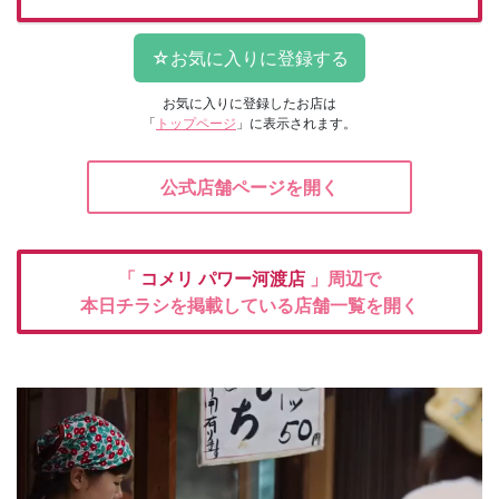
お気に入りに登録したお店は
「
トップページ
」に表示されます。
公式店舗ページを開く
「
コメリ
パワー河渡店
」周辺で
本日チラシを掲載している店舗一覧を開く