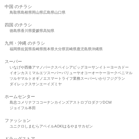
中国 のチラシ
鳥取県
島根県
岡山県
広島県
山口県
四国 のチラシ
徳島県
香川県
愛媛県
高知県
九州・沖縄 のチラシ
福岡県
佐賀県
長崎県
熊本県
大分県
宮崎県
鹿児島県
沖縄県
スーパー
いなげや
西條
アマノパークス
ベイシア
ビッグヨーサン
イトーヨーカドー
イオン
カスミ
マルエツ
スーパーバリュー
ヤオコー
オーケー
ヨークベニマル
ツルヤ
マルト
オギノ
エスマート
ライフ
業務スーパー
いかり
フジグラン
ダイレックス
サンエー
イズミヤ
ホームセンター
島忠
コメリ
ナフコ
コーナン
カインズ
アストロプロダクツ
DCM
ジョイフル本田
ファッション
ユニクロ
しまむら
アベイル
AOKI
はるやま
サカゼン
ドラッグストア