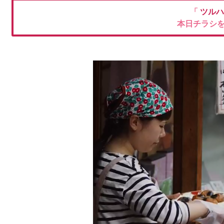
「
ツルハ
本日チラシ