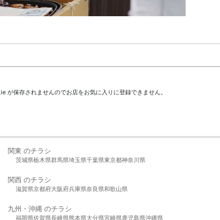
kie が保存されませんのでお店をお気に入りに登録できません。
関東 のチラシ
茨城県
栃木県
群馬県
埼玉県
千葉県
東京都
神奈川県
関西 のチラシ
滋賀県
京都府
大阪府
兵庫県
奈良県
和歌山県
九州・沖縄 のチラシ
福岡県
佐賀県
長崎県
熊本県
大分県
宮崎県
鹿児島県
沖縄県