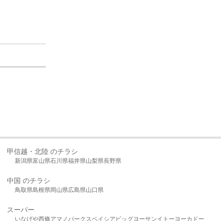
甲信越・北陸 のチラシ
新潟県
富山県
石川県
福井県
山梨県
長野県
中国 のチラシ
鳥取県
島根県
岡山県
広島県
山口県
スーパー
いなげや
西條
アマノパークス
ベイシア
ビッグヨーサン
イトーヨーカドー