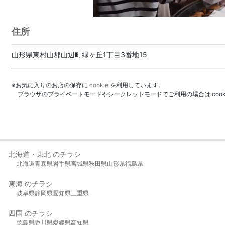
住所
山形県東村山郡山辺町緑ヶ丘1丁目3番地15
※お気に入りのお店の保存に
cookie
を利用しています。
ブラウザのプライベートモードやシークレットモードでご利用の場合は coo
北海道・東北 のチラシ
北海道
青森県
岩手県
宮城県
秋田県
山形県
福島県
東海 のチラシ
岐阜県
静岡県
愛知県
三重県
四国 のチラシ
徳島県
香川県
愛媛県
高知県