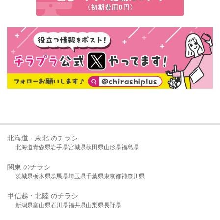
北海道・東北 のチラシ
北海道
青森県
岩手県
宮城県
秋田県
山形県
福島県
関東 のチラシ
茨城県
栃木県
群馬県
埼玉県
千葉県
東京都
神奈川県
甲信越・北陸 のチラシ
新潟県
富山県
石川県
福井県
山梨県
長野県