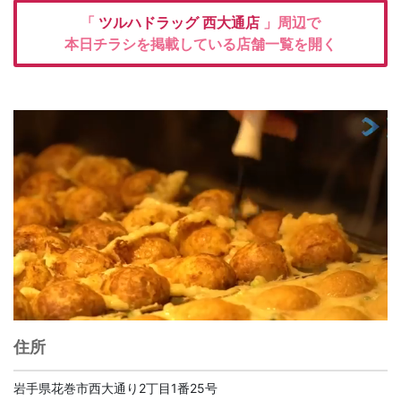
「
ツルハドラッグ
西大通店
」周辺で
本日チラシを掲載している店舗一覧を開く
住所
岩手県花巻市西大通り2丁目1番25号