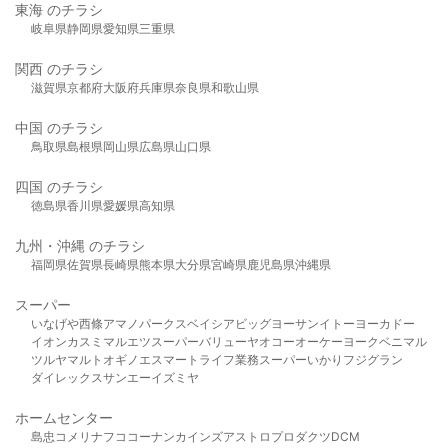
東海 のチラシ
岐阜県
静岡県
愛知県
三重県
関西 のチラシ
滋賀県
京都府
大阪府
兵庫県
奈良県
和歌山県
中国 のチラシ
鳥取県
島根県
岡山県
広島県
山口県
四国 のチラシ
徳島県
香川県
愛媛県
高知県
九州・沖縄 のチラシ
福岡県
佐賀県
長崎県
熊本県
大分県
宮崎県
鹿児島県
沖縄県
スーパー
いなげや
西條
アマノパークス
ベイシア
ビッグヨーサン
イトーヨーカドー
イオン
カスミ
マルエツ
スーパーバリュー
ヤオコー
オーケー
ヨークベニマル
ツルヤ
マルト
オギノ
エスマート
ライフ
業務スーパー
いかり
フジグラン
ダイレックス
サンエー
イズミヤ
ホームセンター
島忠
コメリ
ナフコ
コーナン
カインズ
アストロプロダクツ
DCM