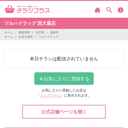
ツルハドラッグ
西大通店
ホーム
都道府県
岩手県
花巻市
ホーム
お店の名前
ツルハドラッグ
本日チラシは配信されていません
お気に入りに登録したお店は
「
トップページ
」に表示されます。
公式店舗ページを開く