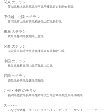
関東 のチラシ
茨城県
栃木県
群馬県
埼玉県
千葉県
東京都
神奈川県
甲信越・北陸 のチラシ
新潟県
富山県
石川県
福井県
山梨県
長野県
東海 のチラシ
岐阜県
静岡県
愛知県
三重県
関西 のチラシ
滋賀県
京都府
大阪府
兵庫県
奈良県
和歌山県
中国 のチラシ
鳥取県
島根県
岡山県
広島県
山口県
四国 のチラシ
徳島県
香川県
愛媛県
高知県
九州・沖縄 のチラシ
福岡県
佐賀県
長崎県
熊本県
大分県
宮崎県
鹿児島県
沖縄県
スーパー
いなげや
西條
アマノパークス
ベイシア
ビッグヨーサン
イトーヨーカドー