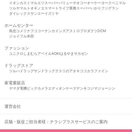
イオン
カスミ
マルエツ
スーパーバリュー
ヤオコー
オーケー
ヨークベニマル
ツルヤ
マルト
オギノ
エスマート
ライフ
業務スーパー
いかり
フジグラン
ダイレックス
サンエー
イズミヤ
ホームセンター
島忠
コメリ
ナフコ
コーナン
カインズ
アストロプロダクツ
DCM
ジョイフル本田
ファッション
ユニクロ
しまむら
アベイル
AOKI
はるやま
サカゼン
ドラッグストア
ツルハドラッグ
サンドラッグ
クスリのアオキ
ココカラファイン
家電量販店
ヤマダ電機
ビックカメラ
エディオン
ケーズデンキ
コジマ
ジョーシン
運営会社
店舗・販促ご担当者様：チラシプラスサービスのご案内