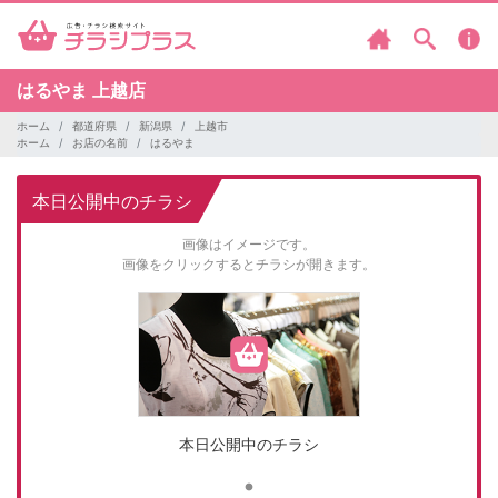
はるやま
上越店
ホーム
都道府県
新潟県
上越市
ホーム
お店の名前
はるやま
本日公開中のチラシ
画像はイメージです。
画像をクリックするとチラシが開きます。
本日公開中のチラシ