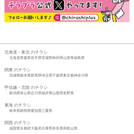
北海道・東北 のチラシ
北海道
青森県
岩手県
宮城県
秋田県
山形県
福島県
関東 のチラシ
茨城県
栃木県
群馬県
埼玉県
千葉県
東京都
神奈川県
甲信越・北陸 のチラシ
新潟県
富山県
石川県
福井県
山梨県
長野県
東海 のチラシ
岐阜県
静岡県
愛知県
三重県
関西 のチラシ
滋賀県
京都府
大阪府
兵庫県
奈良県
和歌山県