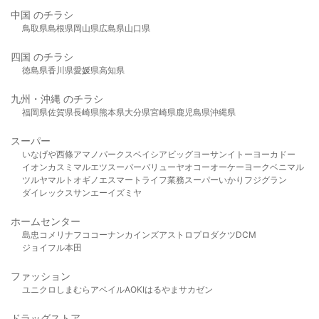
中国 のチラシ
鳥取県
島根県
岡山県
広島県
山口県
四国 のチラシ
徳島県
香川県
愛媛県
高知県
九州・沖縄 のチラシ
福岡県
佐賀県
長崎県
熊本県
大分県
宮崎県
鹿児島県
沖縄県
スーパー
いなげや
西條
アマノパークス
ベイシア
ビッグヨーサン
イトーヨーカドー
イオン
カスミ
マルエツ
スーパーバリュー
ヤオコー
オーケー
ヨークベニマル
ツルヤ
マルト
オギノ
エスマート
ライフ
業務スーパー
いかり
フジグラン
ダイレックス
サンエー
イズミヤ
ホームセンター
島忠
コメリ
ナフコ
コーナン
カインズ
アストロプロダクツ
DCM
ジョイフル本田
ファッション
ユニクロ
しまむら
アベイル
AOKI
はるやま
サカゼン
ドラッグストア