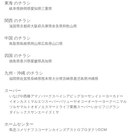
東海 のチラシ
岐阜県
静岡県
愛知県
三重県
関西 のチラシ
滋賀県
京都府
大阪府
兵庫県
奈良県
和歌山県
中国 のチラシ
鳥取県
島根県
岡山県
広島県
山口県
四国 のチラシ
徳島県
香川県
愛媛県
高知県
九州・沖縄 のチラシ
福岡県
佐賀県
長崎県
熊本県
大分県
宮崎県
鹿児島県
沖縄県
スーパー
いなげや
西條
アマノパークス
ベイシア
ビッグヨーサン
イトーヨーカドー
イオン
カスミ
マルエツ
スーパーバリュー
ヤオコー
オーケー
ヨークベニマル
ツルヤ
マルト
オギノ
エスマート
ライフ
業務スーパー
いかり
フジグラン
ダイレックス
サンエー
イズミヤ
ホームセンター
島忠
コメリ
ナフコ
コーナン
カインズ
アストロプロダクツ
DCM