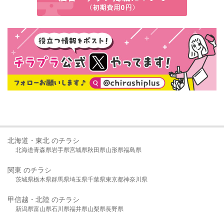
北海道・東北 のチラシ
北海道
青森県
岩手県
宮城県
秋田県
山形県
福島県
関東 のチラシ
茨城県
栃木県
群馬県
埼玉県
千葉県
東京都
神奈川県
甲信越・北陸 のチラシ
新潟県
富山県
石川県
福井県
山梨県
長野県