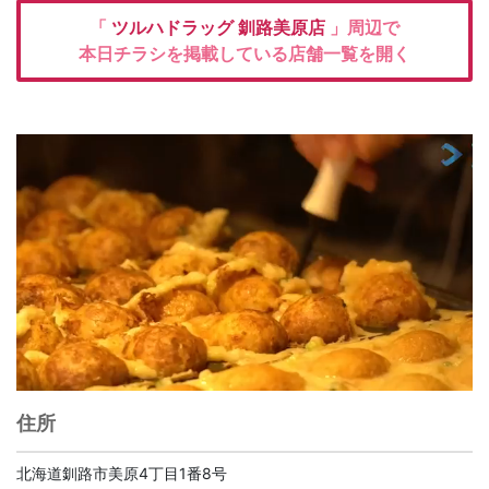
「
ツルハドラッグ
釧路美原店
」周辺で
本日チラシを掲載している店舗一覧を開く
住所
北海道釧路市美原4丁目1番8号