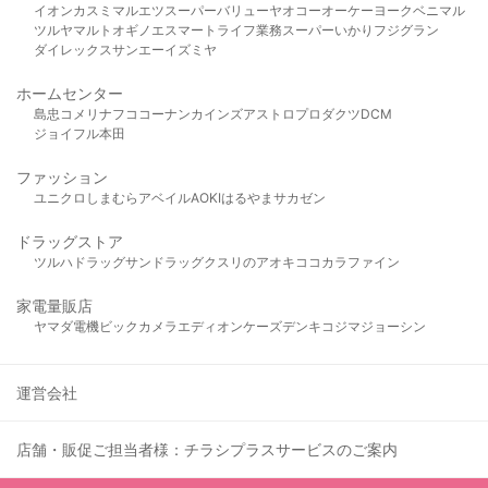
イオン
カスミ
マルエツ
スーパーバリュー
ヤオコー
オーケー
ヨークベニマル
ツルヤ
マルト
オギノ
エスマート
ライフ
業務スーパー
いかり
フジグラン
ダイレックス
サンエー
イズミヤ
ホームセンター
島忠
コメリ
ナフコ
コーナン
カインズ
アストロプロダクツ
DCM
ジョイフル本田
ファッション
ユニクロ
しまむら
アベイル
AOKI
はるやま
サカゼン
ドラッグストア
ツルハドラッグ
サンドラッグ
クスリのアオキ
ココカラファイン
家電量販店
ヤマダ電機
ビックカメラ
エディオン
ケーズデンキ
コジマ
ジョーシン
運営会社
店舗・販促ご担当者様：チラシプラスサービスのご案内