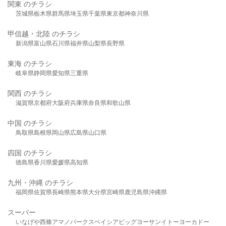
関東 のチラシ
茨城県
栃木県
群馬県
埼玉県
千葉県
東京都
神奈川県
甲信越・北陸 のチラシ
新潟県
富山県
石川県
福井県
山梨県
長野県
東海 のチラシ
岐阜県
静岡県
愛知県
三重県
関西 のチラシ
滋賀県
京都府
大阪府
兵庫県
奈良県
和歌山県
中国 のチラシ
鳥取県
島根県
岡山県
広島県
山口県
四国 のチラシ
徳島県
香川県
愛媛県
高知県
九州・沖縄 のチラシ
福岡県
佐賀県
長崎県
熊本県
大分県
宮崎県
鹿児島県
沖縄県
スーパー
いなげや
西條
アマノパークス
ベイシア
ビッグヨーサン
イトーヨーカドー