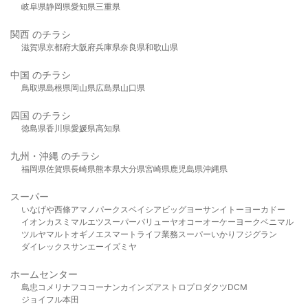
岐阜県
静岡県
愛知県
三重県
関西 のチラシ
滋賀県
京都府
大阪府
兵庫県
奈良県
和歌山県
中国 のチラシ
鳥取県
島根県
岡山県
広島県
山口県
四国 のチラシ
徳島県
香川県
愛媛県
高知県
九州・沖縄 のチラシ
福岡県
佐賀県
長崎県
熊本県
大分県
宮崎県
鹿児島県
沖縄県
スーパー
いなげや
西條
アマノパークス
ベイシア
ビッグヨーサン
イトーヨーカドー
イオン
カスミ
マルエツ
スーパーバリュー
ヤオコー
オーケー
ヨークベニマル
ツルヤ
マルト
オギノ
エスマート
ライフ
業務スーパー
いかり
フジグラン
ダイレックス
サンエー
イズミヤ
ホームセンター
島忠
コメリ
ナフコ
コーナン
カインズ
アストロプロダクツ
DCM
ジョイフル本田