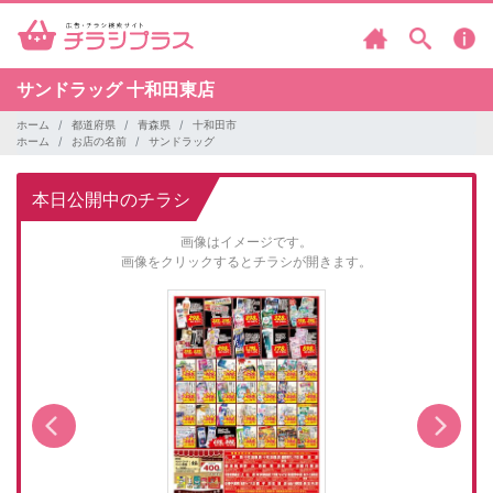
サンドラッグ
十和田東店
ホーム
都道府県
青森県
十和田市
ホーム
お店の名前
サンドラッグ
本日公開中のチラシ
画像はイメージです。
画像をクリックするとチラシが開きます。