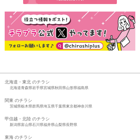
北海道・東北 のチラシ
北海道
青森県
岩手県
宮城県
秋田県
山形県
福島県
関東 のチラシ
茨城県
栃木県
群馬県
埼玉県
千葉県
東京都
神奈川県
甲信越・北陸 のチラシ
新潟県
富山県
石川県
福井県
山梨県
長野県
東海 のチラシ