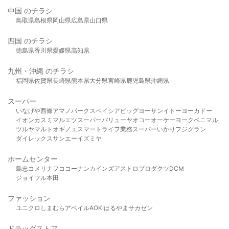
中国 のチラシ
鳥取県
島根県
岡山県
広島県
山口県
四国 のチラシ
徳島県
香川県
愛媛県
高知県
九州・沖縄 のチラシ
福岡県
佐賀県
長崎県
熊本県
大分県
宮崎県
鹿児島県
沖縄県
スーパー
いなげや
西條
アマノパークス
ベイシア
ビッグヨーサン
イトーヨーカドー
イオン
カスミ
マルエツ
スーパーバリュー
ヤオコー
オーケー
ヨークベニマル
ツルヤ
マルト
オギノ
エスマート
ライフ
業務スーパー
いかり
フジグラン
ダイレックス
サンエー
イズミヤ
ホームセンター
島忠
コメリ
ナフコ
コーナン
カインズ
アストロプロダクツ
DCM
ジョイフル本田
ファッション
ユニクロ
しまむら
アベイル
AOKI
はるやま
サカゼン
ドラッグストア