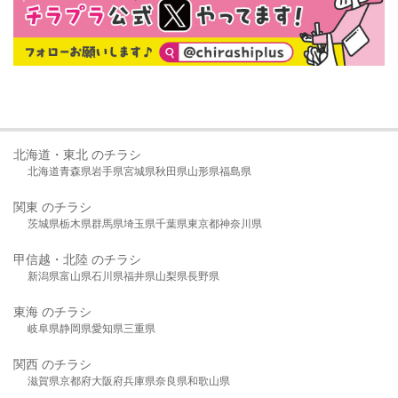
北海道・東北 のチラシ
北海道
青森県
岩手県
宮城県
秋田県
山形県
福島県
関東 のチラシ
茨城県
栃木県
群馬県
埼玉県
千葉県
東京都
神奈川県
甲信越・北陸 のチラシ
新潟県
富山県
石川県
福井県
山梨県
長野県
東海 のチラシ
岐阜県
静岡県
愛知県
三重県
関西 のチラシ
滋賀県
京都府
大阪府
兵庫県
奈良県
和歌山県