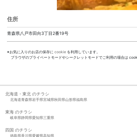
住所
青森県八戸市田向3丁目2番19号
※お気に入りのお店の保存に
cookie
を利用しています。
ブラウザのプライベートモードやシークレットモードでご利用の場合は coo
北海道・東北 のチラシ
北海道
青森県
岩手県
宮城県
秋田県
山形県
福島県
東海 のチラシ
岐阜県
静岡県
愛知県
三重県
四国 のチラシ
徳島県
香川県
愛媛県
高知県