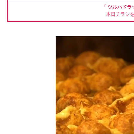
「
ツルハドラ
本日チラシ