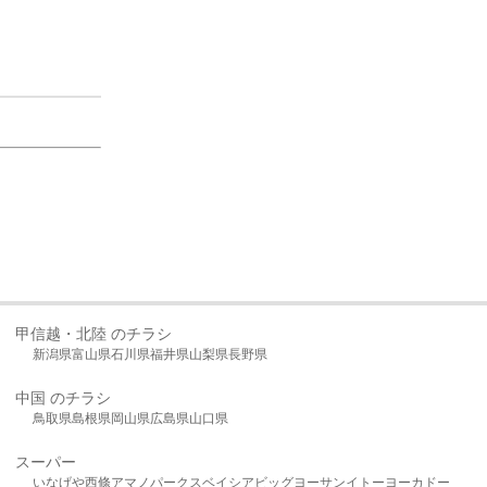
甲信越・北陸 のチラシ
新潟県
富山県
石川県
福井県
山梨県
長野県
中国 のチラシ
鳥取県
島根県
岡山県
広島県
山口県
スーパー
いなげや
西條
アマノパークス
ベイシア
ビッグヨーサン
イトーヨーカドー