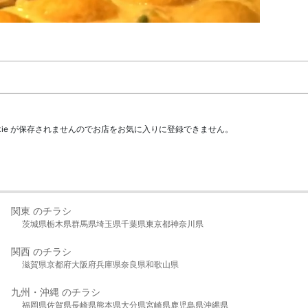
kie が保存されませんのでお店をお気に入りに登録できません。
関東 のチラシ
茨城県
栃木県
群馬県
埼玉県
千葉県
東京都
神奈川県
関西 のチラシ
滋賀県
京都府
大阪府
兵庫県
奈良県
和歌山県
九州・沖縄 のチラシ
福岡県
佐賀県
長崎県
熊本県
大分県
宮崎県
鹿児島県
沖縄県