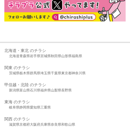
北海道・東北 のチラシ
北海道
青森県
岩手県
宮城県
秋田県
山形県
福島県
関東 のチラシ
茨城県
栃木県
群馬県
埼玉県
千葉県
東京都
神奈川県
甲信越・北陸 のチラシ
新潟県
富山県
石川県
福井県
山梨県
長野県
東海 のチラシ
岐阜県
静岡県
愛知県
三重県
関西 のチラシ
滋賀県
京都府
大阪府
兵庫県
奈良県
和歌山県