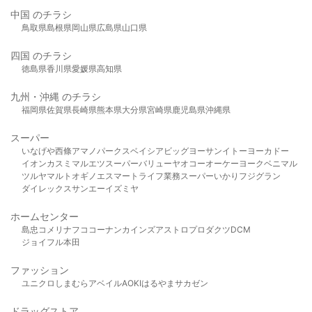
中国 のチラシ
鳥取県
島根県
岡山県
広島県
山口県
四国 のチラシ
徳島県
香川県
愛媛県
高知県
九州・沖縄 のチラシ
福岡県
佐賀県
長崎県
熊本県
大分県
宮崎県
鹿児島県
沖縄県
スーパー
いなげや
西條
アマノパークス
ベイシア
ビッグヨーサン
イトーヨーカドー
イオン
カスミ
マルエツ
スーパーバリュー
ヤオコー
オーケー
ヨークベニマル
ツルヤ
マルト
オギノ
エスマート
ライフ
業務スーパー
いかり
フジグラン
ダイレックス
サンエー
イズミヤ
ホームセンター
島忠
コメリ
ナフコ
コーナン
カインズ
アストロプロダクツ
DCM
ジョイフル本田
ファッション
ユニクロ
しまむら
アベイル
AOKI
はるやま
サカゼン
ドラッグストア