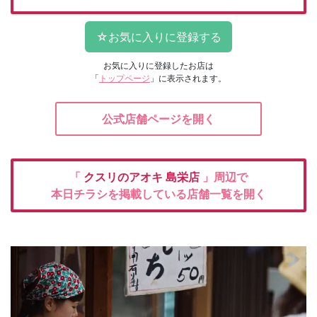
お気に入りに登録したお店は
「
トップページ
」に表示されます。
公式店舗ページを開く
「
クスリのアオキ
島栄店
」周辺で
本日チラシを掲載している店舗一覧を開く