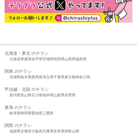
北海道・東北 のチラシ
北海道
青森県
岩手県
宮城県
秋田県
山形県
福島県
関東 のチラシ
茨城県
栃木県
群馬県
埼玉県
千葉県
東京都
神奈川県
甲信越・北陸 のチラシ
新潟県
富山県
石川県
福井県
山梨県
長野県
東海 のチラシ
岐阜県
静岡県
愛知県
三重県
関西 のチラシ
滋賀県
京都府
大阪府
兵庫県
奈良県
和歌山県