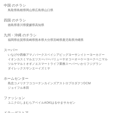
中国 のチラシ
鳥取県
島根県
岡山県
広島県
山口県
四国 のチラシ
徳島県
香川県
愛媛県
高知県
九州・沖縄 のチラシ
福岡県
佐賀県
長崎県
熊本県
大分県
宮崎県
鹿児島県
沖縄県
スーパー
いなげや
西條
アマノパークス
ベイシア
ビッグヨーサン
イトーヨーカドー
イオン
カスミ
マルエツ
スーパーバリュー
ヤオコー
オーケー
ヨークベニマル
ツルヤ
マルト
オギノ
エスマート
ライフ
業務スーパー
いかり
フジグラン
ダイレックス
サンエー
イズミヤ
ホームセンター
島忠
コメリ
ナフコ
コーナン
カインズ
アストロプロダクツ
DCM
ジョイフル本田
ファッション
ユニクロ
しまむら
アベイル
AOKI
はるやま
サカゼン
ドラッグストア