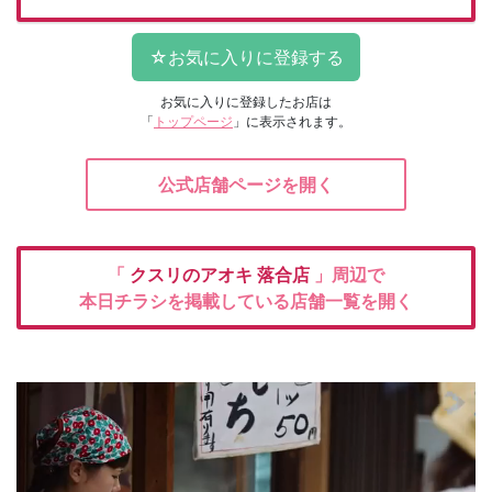
お気に入りに登録したお店は
「
トップページ
」に表示されます。
公式店舗ページを開く
「
クスリのアオキ
落合店
」周辺で
本日チラシを掲載している店舗一覧を開く