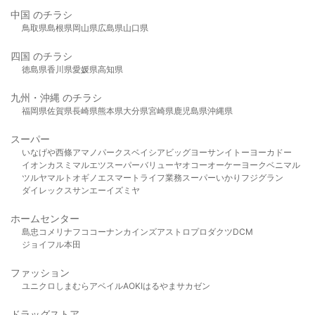
中国 のチラシ
鳥取県
島根県
岡山県
広島県
山口県
四国 のチラシ
徳島県
香川県
愛媛県
高知県
九州・沖縄 のチラシ
福岡県
佐賀県
長崎県
熊本県
大分県
宮崎県
鹿児島県
沖縄県
スーパー
いなげや
西條
アマノパークス
ベイシア
ビッグヨーサン
イトーヨーカドー
イオン
カスミ
マルエツ
スーパーバリュー
ヤオコー
オーケー
ヨークベニマル
ツルヤ
マルト
オギノ
エスマート
ライフ
業務スーパー
いかり
フジグラン
ダイレックス
サンエー
イズミヤ
ホームセンター
島忠
コメリ
ナフコ
コーナン
カインズ
アストロプロダクツ
DCM
ジョイフル本田
ファッション
ユニクロ
しまむら
アベイル
AOKI
はるやま
サカゼン
ドラッグストア