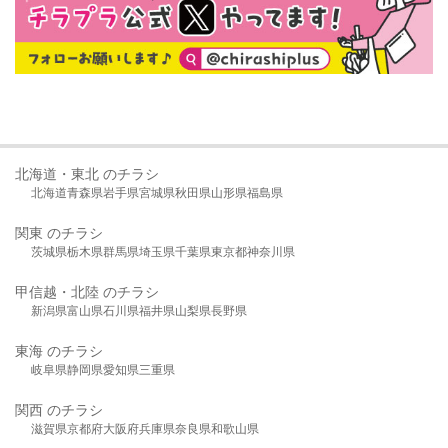
北海道・東北 のチラシ
北海道
青森県
岩手県
宮城県
秋田県
山形県
福島県
関東 のチラシ
茨城県
栃木県
群馬県
埼玉県
千葉県
東京都
神奈川県
甲信越・北陸 のチラシ
新潟県
富山県
石川県
福井県
山梨県
長野県
東海 のチラシ
岐阜県
静岡県
愛知県
三重県
関西 のチラシ
滋賀県
京都府
大阪府
兵庫県
奈良県
和歌山県