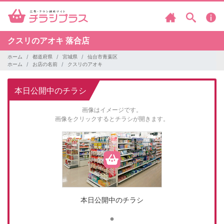
クスリのアオキ
落合店
ホーム
都道府県
宮城県
仙台市青葉区
ホーム
お店の名前
クスリのアオキ
本日公開中のチラシ
画像はイメージです。
画像をクリックするとチラシが開きます。
本日公開中のチラシ