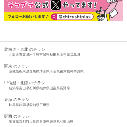
北海道・東北 のチラシ
北海道
青森県
岩手県
宮城県
秋田県
山形県
福島県
関東 のチラシ
茨城県
栃木県
群馬県
埼玉県
千葉県
東京都
神奈川県
甲信越・北陸 のチラシ
新潟県
富山県
石川県
福井県
山梨県
長野県
東海 のチラシ
岐阜県
静岡県
愛知県
三重県
関西 のチラシ
滋賀県
京都府
大阪府
兵庫県
奈良県
和歌山県