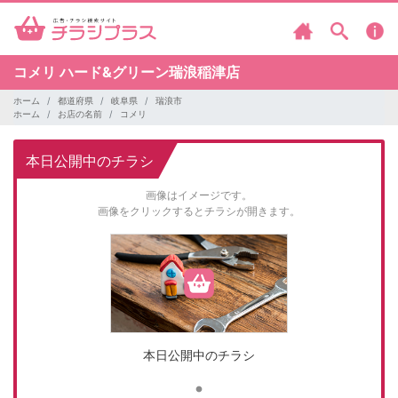
コメリ
ハード&グリーン瑞浪稲津店
ホーム
都道府県
岐阜県
瑞浪市
ホーム
お店の名前
コメリ
本日公開中のチラシ
画像はイメージです。
画像をクリックするとチラシが開きます。
本日公開中のチラシ