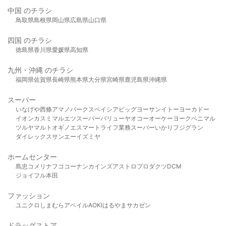
中国 のチラシ
鳥取県
島根県
岡山県
広島県
山口県
四国 のチラシ
徳島県
香川県
愛媛県
高知県
九州・沖縄 のチラシ
福岡県
佐賀県
長崎県
熊本県
大分県
宮崎県
鹿児島県
沖縄県
スーパー
いなげや
西條
アマノパークス
ベイシア
ビッグヨーサン
イトーヨーカドー
イオン
カスミ
マルエツ
スーパーバリュー
ヤオコー
オーケー
ヨークベニマル
ツルヤ
マルト
オギノ
エスマート
ライフ
業務スーパー
いかり
フジグラン
ダイレックス
サンエー
イズミヤ
ホームセンター
島忠
コメリ
ナフコ
コーナン
カインズ
アストロプロダクツ
DCM
ジョイフル本田
ファッション
ユニクロ
しまむら
アベイル
AOKI
はるやま
サカゼン
ドラッグストア