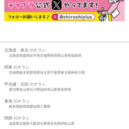
北海道・東北 のチラシ
北海道
青森県
岩手県
宮城県
秋田県
山形県
福島県
関東 のチラシ
茨城県
栃木県
群馬県
埼玉県
千葉県
東京都
神奈川県
甲信越・北陸 のチラシ
新潟県
富山県
石川県
福井県
山梨県
長野県
東海 のチラシ
岐阜県
静岡県
愛知県
三重県
関西 のチラシ
滋賀県
京都府
大阪府
兵庫県
奈良県
和歌山県