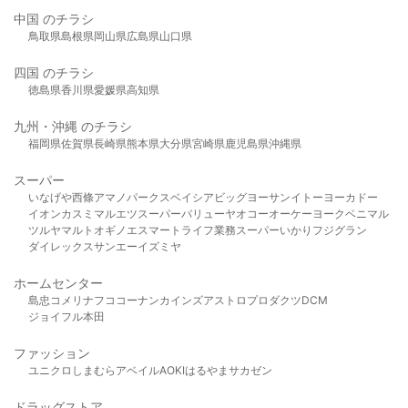
中国 のチラシ
鳥取県
島根県
岡山県
広島県
山口県
四国 のチラシ
徳島県
香川県
愛媛県
高知県
九州・沖縄 のチラシ
福岡県
佐賀県
長崎県
熊本県
大分県
宮崎県
鹿児島県
沖縄県
スーパー
いなげや
西條
アマノパークス
ベイシア
ビッグヨーサン
イトーヨーカドー
イオン
カスミ
マルエツ
スーパーバリュー
ヤオコー
オーケー
ヨークベニマル
ツルヤ
マルト
オギノ
エスマート
ライフ
業務スーパー
いかり
フジグラン
ダイレックス
サンエー
イズミヤ
ホームセンター
島忠
コメリ
ナフコ
コーナン
カインズ
アストロプロダクツ
DCM
ジョイフル本田
ファッション
ユニクロ
しまむら
アベイル
AOKI
はるやま
サカゼン
ドラッグストア