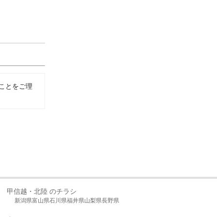
ことをご理
甲信越・北陸 のチラシ
新潟県
富山県
石川県
福井県
山梨県
長野県