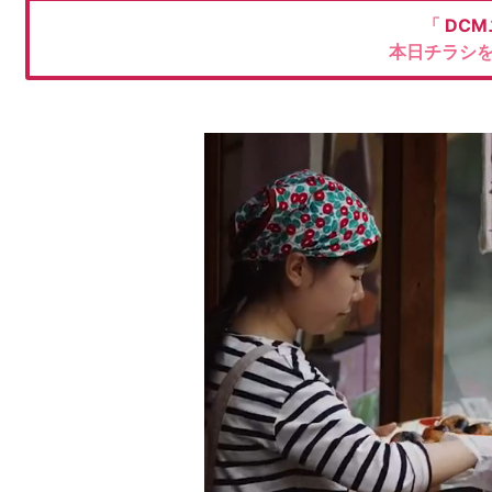
「
DC
本日チラシ