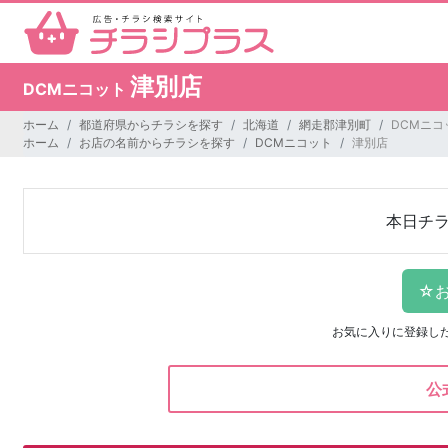
津別店
DCMニコット
ホーム
都道府県からチラシを探す
北海道
網走郡津別町
DCMニコ
ホーム
お店の名前からチラシを探す
DCMニコット
津別店
本日チ
お気に入りに登録し
公