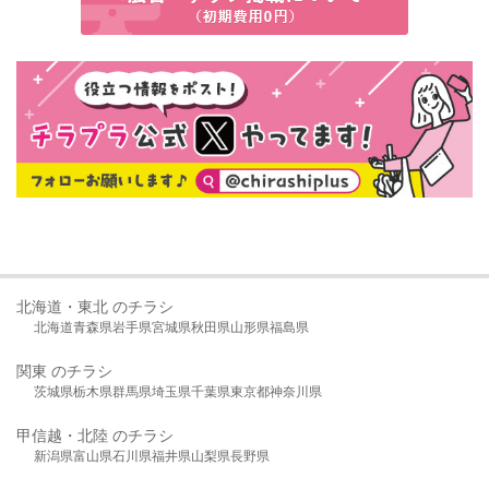
北海道・東北 のチラシ
北海道
青森県
岩手県
宮城県
秋田県
山形県
福島県
関東 のチラシ
茨城県
栃木県
群馬県
埼玉県
千葉県
東京都
神奈川県
甲信越・北陸 のチラシ
新潟県
富山県
石川県
福井県
山梨県
長野県