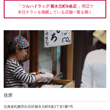
「
ツルハドラッグ
菊水元町8条店
」周辺で
本日チラシを掲載している店舗一覧を開く
住所
北海道札幌市白石区菊水元町8条2丁目1番1号