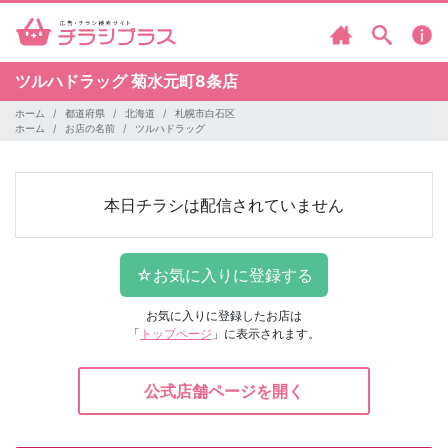
ツルハドラッグ
菊水元町8条店
ホーム
都道府県
北海道
札幌市白石区
ホーム
お店の名前
ツルハドラッグ
本日チラシは配信されていません
お気に入りに登録したお店は
「
トップページ
」に表示されます。
公式店舗ページを開く