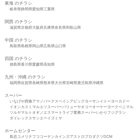
東海 のチラシ
岐阜県
静岡県
愛知県
三重県
関西 のチラシ
滋賀県
京都府
大阪府
兵庫県
奈良県
和歌山県
中国 のチラシ
鳥取県
島根県
岡山県
広島県
山口県
四国 のチラシ
徳島県
香川県
愛媛県
高知県
九州・沖縄 のチラシ
福岡県
佐賀県
長崎県
熊本県
大分県
宮崎県
鹿児島県
沖縄県
スーパー
いなげや
西條
アマノパークス
ベイシア
ビッグヨーサン
イトーヨーカドー
イオン
カスミ
マルエツ
スーパーバリュー
ヤオコー
オーケー
ヨークベニマル
ツルヤ
マルト
オギノ
エスマート
ライフ
業務スーパー
いかり
フジグラン
ダイレックス
サンエー
イズミヤ
ホームセンター
島忠
コメリ
ナフコ
コーナン
カインズ
アストロプロダクツ
DCM