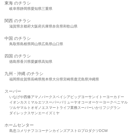
東海 のチラシ
岐阜県
静岡県
愛知県
三重県
関西 のチラシ
滋賀県
京都府
大阪府
兵庫県
奈良県
和歌山県
中国 のチラシ
鳥取県
島根県
岡山県
広島県
山口県
四国 のチラシ
徳島県
香川県
愛媛県
高知県
九州・沖縄 のチラシ
福岡県
佐賀県
長崎県
熊本県
大分県
宮崎県
鹿児島県
沖縄県
スーパー
いなげや
西條
アマノパークス
ベイシア
ビッグヨーサン
イトーヨーカドー
イオン
カスミ
マルエツ
スーパーバリュー
ヤオコー
オーケー
ヨークベニマル
ツルヤ
マルト
オギノ
エスマート
ライフ
業務スーパー
いかり
フジグラン
ダイレックス
サンエー
イズミヤ
ホームセンター
島忠
コメリ
ナフコ
コーナン
カインズ
アストロプロダクツ
DCM