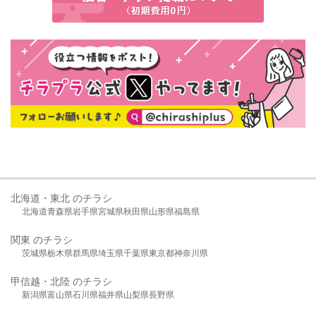
北海道・東北 のチラシ
北海道
青森県
岩手県
宮城県
秋田県
山形県
福島県
関東 のチラシ
茨城県
栃木県
群馬県
埼玉県
千葉県
東京都
神奈川県
甲信越・北陸 のチラシ
新潟県
富山県
石川県
福井県
山梨県
長野県