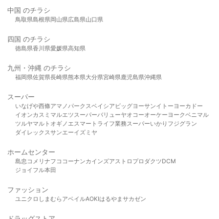
中国 のチラシ
鳥取県
島根県
岡山県
広島県
山口県
四国 のチラシ
徳島県
香川県
愛媛県
高知県
九州・沖縄 のチラシ
福岡県
佐賀県
長崎県
熊本県
大分県
宮崎県
鹿児島県
沖縄県
スーパー
いなげや
西條
アマノパークス
ベイシア
ビッグヨーサン
イトーヨーカドー
イオン
カスミ
マルエツ
スーパーバリュー
ヤオコー
オーケー
ヨークベニマル
ツルヤ
マルト
オギノ
エスマート
ライフ
業務スーパー
いかり
フジグラン
ダイレックス
サンエー
イズミヤ
ホームセンター
島忠
コメリ
ナフコ
コーナン
カインズ
アストロプロダクツ
DCM
ジョイフル本田
ファッション
ユニクロ
しまむら
アベイル
AOKI
はるやま
サカゼン
ドラッグストア