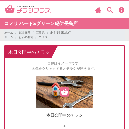
コメリ
ハード&グリーン紀伊長島店
ホーム
都道府県
三重県
北牟婁郡紀北町
ホーム
お店の名前
コメリ
本日公開中のチラシ
画像はイメージです。
画像をクリックするとチラシが開きます。
本日公開中のチラシ