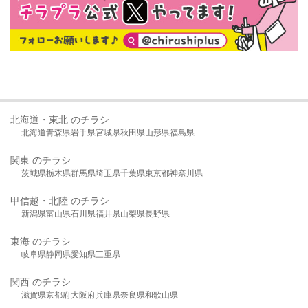
北海道・東北 のチラシ
北海道
青森県
岩手県
宮城県
秋田県
山形県
福島県
関東 のチラシ
茨城県
栃木県
群馬県
埼玉県
千葉県
東京都
神奈川県
甲信越・北陸 のチラシ
新潟県
富山県
石川県
福井県
山梨県
長野県
東海 のチラシ
岐阜県
静岡県
愛知県
三重県
関西 のチラシ
滋賀県
京都府
大阪府
兵庫県
奈良県
和歌山県