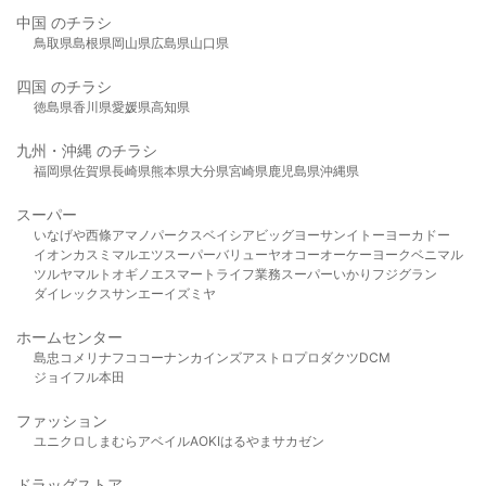
中国 のチラシ
鳥取県
島根県
岡山県
広島県
山口県
四国 のチラシ
徳島県
香川県
愛媛県
高知県
九州・沖縄 のチラシ
福岡県
佐賀県
長崎県
熊本県
大分県
宮崎県
鹿児島県
沖縄県
スーパー
いなげや
西條
アマノパークス
ベイシア
ビッグヨーサン
イトーヨーカドー
イオン
カスミ
マルエツ
スーパーバリュー
ヤオコー
オーケー
ヨークベニマル
ツルヤ
マルト
オギノ
エスマート
ライフ
業務スーパー
いかり
フジグラン
ダイレックス
サンエー
イズミヤ
ホームセンター
島忠
コメリ
ナフコ
コーナン
カインズ
アストロプロダクツ
DCM
ジョイフル本田
ファッション
ユニクロ
しまむら
アベイル
AOKI
はるやま
サカゼン
ドラッグストア