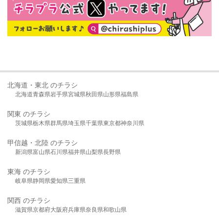
北海道・東北 のチラシ
北海道
青森県
岩手県
宮城県
秋田県
山形県
福島県
関東 のチラシ
茨城県
栃木県
群馬県
埼玉県
千葉県
東京都
神奈川県
甲信越・北陸 のチラシ
新潟県
富山県
石川県
福井県
山梨県
長野県
東海 のチラシ
岐阜県
静岡県
愛知県
三重県
関西 のチラシ
滋賀県
京都府
大阪府
兵庫県
奈良県
和歌山県