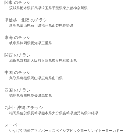
関東 のチラシ
茨城県
栃木県
群馬県
埼玉県
千葉県
東京都
神奈川県
甲信越・北陸 のチラシ
新潟県
富山県
石川県
福井県
山梨県
長野県
東海 のチラシ
岐阜県
静岡県
愛知県
三重県
関西 のチラシ
滋賀県
京都府
大阪府
兵庫県
奈良県
和歌山県
中国 のチラシ
鳥取県
島根県
岡山県
広島県
山口県
四国 のチラシ
徳島県
香川県
愛媛県
高知県
九州・沖縄 のチラシ
福岡県
佐賀県
長崎県
熊本県
大分県
宮崎県
鹿児島県
沖縄県
スーパー
いなげや
西條
アマノパークス
ベイシア
ビッグヨーサン
イトーヨーカドー