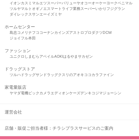
イオン
カスミ
マルエツ
スーパーバリュー
ヤオコー
オーケー
ヨークベニマル
ツルヤ
マルト
オギノ
エスマート
ライフ
業務スーパー
いかり
フジグラン
ダイレックス
サンエー
イズミヤ
ホームセンター
島忠
コメリ
ナフコ
コーナン
カインズ
アストロプロダクツ
DCM
ジョイフル本田
ファッション
ユニクロ
しまむら
アベイル
AOKI
はるやま
サカゼン
ドラッグストア
ツルハドラッグ
サンドラッグ
クスリのアオキ
ココカラファイン
家電量販店
ヤマダ電機
ビックカメラ
エディオン
ケーズデンキ
コジマ
ジョーシン
運営会社
店舗・販促ご担当者様：チラシプラスサービスのご案内