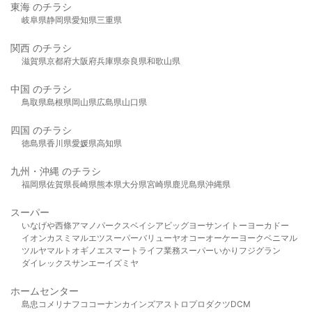
東海 のチラシ
岐阜県
静岡県
愛知県
三重県
関西 のチラシ
滋賀県
京都府
大阪府
兵庫県
奈良県
和歌山県
中国 のチラシ
鳥取県
島根県
岡山県
広島県
山口県
四国 のチラシ
徳島県
香川県
愛媛県
高知県
九州・沖縄 のチラシ
福岡県
佐賀県
長崎県
熊本県
大分県
宮崎県
鹿児島県
沖縄県
スーパー
いなげや
西條
アマノパークス
ベイシア
ビッグヨーサン
イトーヨーカドー
イオン
カスミ
マルエツ
スーパーバリュー
ヤオコー
オーケー
ヨークベニマル
ツルヤ
マルト
オギノ
エスマート
ライフ
業務スーパー
いかり
フジグラン
ダイレックス
サンエー
イズミヤ
ホームセンター
島忠
コメリ
ナフコ
コーナン
カインズ
アストロプロダクツ
DCM