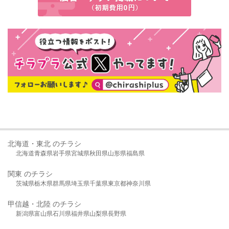
北海道・東北 のチラシ
北海道
青森県
岩手県
宮城県
秋田県
山形県
福島県
関東 のチラシ
茨城県
栃木県
群馬県
埼玉県
千葉県
東京都
神奈川県
甲信越・北陸 のチラシ
新潟県
富山県
石川県
福井県
山梨県
長野県