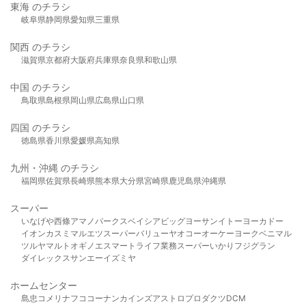
東海 のチラシ
岐阜県
静岡県
愛知県
三重県
関西 のチラシ
滋賀県
京都府
大阪府
兵庫県
奈良県
和歌山県
中国 のチラシ
鳥取県
島根県
岡山県
広島県
山口県
四国 のチラシ
徳島県
香川県
愛媛県
高知県
九州・沖縄 のチラシ
福岡県
佐賀県
長崎県
熊本県
大分県
宮崎県
鹿児島県
沖縄県
スーパー
いなげや
西條
アマノパークス
ベイシア
ビッグヨーサン
イトーヨーカドー
イオン
カスミ
マルエツ
スーパーバリュー
ヤオコー
オーケー
ヨークベニマル
ツルヤ
マルト
オギノ
エスマート
ライフ
業務スーパー
いかり
フジグラン
ダイレックス
サンエー
イズミヤ
ホームセンター
島忠
コメリ
ナフコ
コーナン
カインズ
アストロプロダクツ
DCM