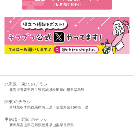
北海道・東北 のチラシ
北海道
青森県
岩手県
宮城県
秋田県
山形県
福島県
関東 のチラシ
茨城県
栃木県
群馬県
埼玉県
千葉県
東京都
神奈川県
甲信越・北陸 のチラシ
新潟県
富山県
石川県
福井県
山梨県
長野県