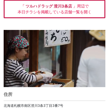
「
ツルハドラッグ
澄川3条店
」周辺で
本日チラシを掲載している店舗一覧を開く
住所
北海道札幌市南区澄川3条3丁目3番7号