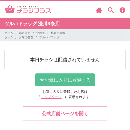
ツルハドラッグ
澄川3条店
ホーム
都道府県
北海道
札幌市南区
ホーム
お店の名前
ツルハドラッグ
本日チラシは配信されていません
お気に入りに登録したお店は
「
トップページ
」に表示されます。
公式店舗ページを開く