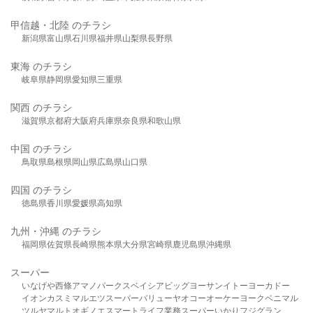
甲信越・北陸 のチラシ
新潟県
富山県
石川県
福井県
山梨県
長野県
東海 のチラシ
岐阜県
静岡県
愛知県
三重県
関西 のチラシ
滋賀県
京都府
大阪府
兵庫県
奈良県
和歌山県
中国 のチラシ
鳥取県
島根県
岡山県
広島県
山口県
四国 のチラシ
徳島県
香川県
愛媛県
高知県
九州・沖縄 のチラシ
福岡県
佐賀県
長崎県
熊本県
大分県
宮崎県
鹿児島県
沖縄県
スーパー
いなげや
西條
アマノパークス
ベイシア
ビッグヨーサン
イトーヨーカドー
イオン
カスミ
マルエツ
スーパーバリュー
ヤオコー
オーケー
ヨークベニマル
ツルヤ
マルト
オギノ
エスマート
ライフ
業務スーパー
いかり
フジグラン