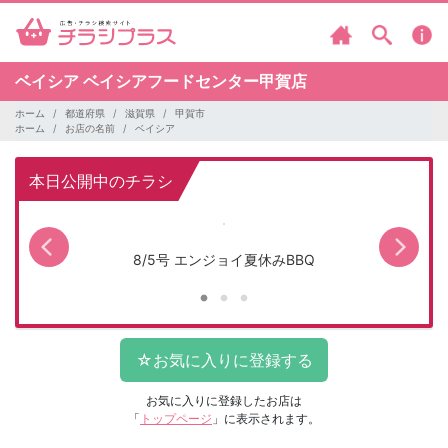
ベイシア
ベイシアフードセンター甲賀店
ホーム
都道府県
滋賀県
甲賀市
ホーム
お店の名前
ベイシア
本日公開中のチラシ
8/5号 エンジョイ夏休みBBQ
お気に入りに登録したお店は
「
トップページ
」に表示されます。