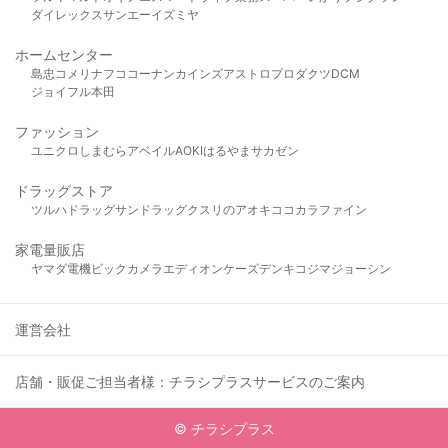
ダイレックス
サンエー
イズミヤ
ホームセンター
島忠
コメリ
ナフコ
コーナン
カインズ
アストロプロダクツ
DCM
ジョイフル本田
ファッション
ユニクロ
しまむら
アベイル
AOKI
はるやま
サカゼン
ドラッグストア
ツルハドラッグ
サンドラッグ
クスリのアオキ
ココカラファイン
家電量販店
ヤマダ電機
ビックカメラ
エディオン
ケーズデンキ
コジマ
ジョーシン
運営会社
店舗・販促ご担当者様：チラシプラスサービスのご案内
© チラシプラス