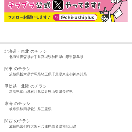
北海道・東北 のチラシ
北海道
青森県
岩手県
宮城県
秋田県
山形県
福島県
関東 のチラシ
茨城県
栃木県
群馬県
埼玉県
千葉県
東京都
神奈川県
甲信越・北陸 のチラシ
新潟県
富山県
石川県
福井県
山梨県
長野県
東海 のチラシ
岐阜県
静岡県
愛知県
三重県
関西 のチラシ
滋賀県
京都府
大阪府
兵庫県
奈良県
和歌山県