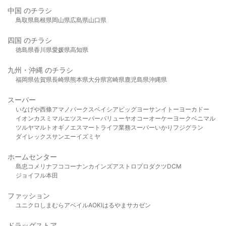
中国 のチラシ
鳥取県
島根県
岡山県
広島県
山口県
四国 のチラシ
徳島県
香川県
愛媛県
高知県
九州・沖縄 のチラシ
福岡県
佐賀県
長崎県
熊本県
大分県
宮崎県
鹿児島県
沖縄県
スーパー
いなげや
西條
アマノパークス
ベイシア
ビッグヨーサン
イトーヨーカドー
イオン
カスミ
マルエツ
スーパーバリュー
ヤオコー
オーケー
ヨークベニマル
ツルヤ
マルト
オギノ
エスマート
ライフ
業務スーパー
いかり
フジグラン
ダイレックス
サンエー
イズミヤ
ホームセンター
島忠
コメリ
ナフコ
コーナン
カインズ
アストロプロダクツ
DCM
ジョイフル本田
ファッション
ユニクロ
しまむら
アベイル
AOKI
はるやま
サカゼン
ドラッグストア