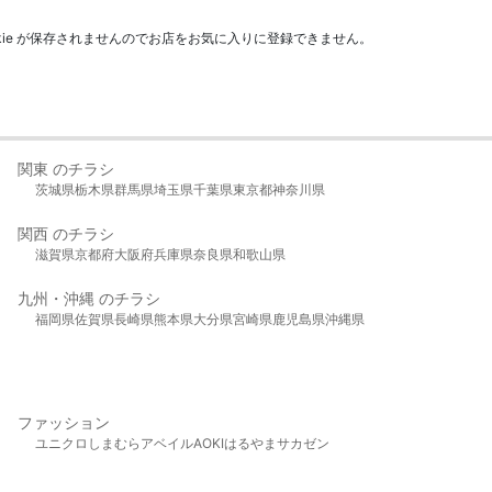
kie が保存されませんのでお店をお気に入りに登録できません。
関東 のチラシ
茨城県
栃木県
群馬県
埼玉県
千葉県
東京都
神奈川県
関西 のチラシ
滋賀県
京都府
大阪府
兵庫県
奈良県
和歌山県
九州・沖縄 のチラシ
福岡県
佐賀県
長崎県
熊本県
大分県
宮崎県
鹿児島県
沖縄県
ファッション
ユニクロ
しまむら
アベイル
AOKI
はるやま
サカゼン