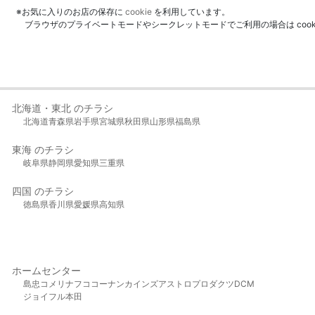
※お気に入りのお店の保存に
cookie
を利用しています。
ブラウザのプライベートモードやシークレットモードでご利用の場合は coo
北海道・東北 のチラシ
北海道
青森県
岩手県
宮城県
秋田県
山形県
福島県
東海 のチラシ
岐阜県
静岡県
愛知県
三重県
四国 のチラシ
徳島県
香川県
愛媛県
高知県
ホームセンター
島忠
コメリ
ナフコ
コーナン
カインズ
アストロプロダクツ
DCM
ジョイフル本田