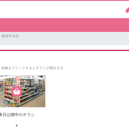
 蘇原中央店
。
画像をクリックするとチラシが開きます。
本日公開中のチラシ