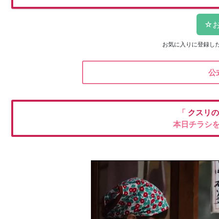
お気に入りに登録し
公
「
クスリ
本日チラシ