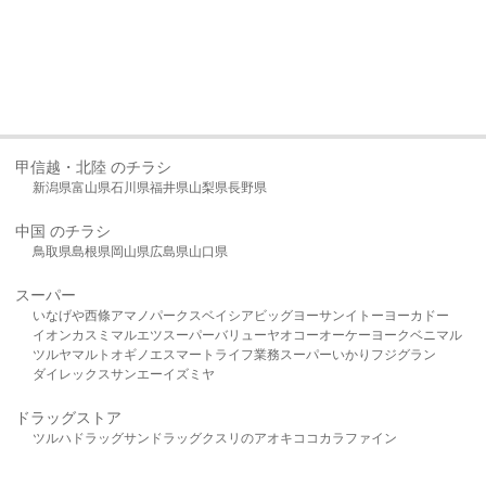
甲信越・北陸 のチラシ
新潟県
富山県
石川県
福井県
山梨県
長野県
中国 のチラシ
鳥取県
島根県
岡山県
広島県
山口県
スーパー
いなげや
西條
アマノパークス
ベイシア
ビッグヨーサン
イトーヨーカドー
イオン
カスミ
マルエツ
スーパーバリュー
ヤオコー
オーケー
ヨークベニマル
ツルヤ
マルト
オギノ
エスマート
ライフ
業務スーパー
いかり
フジグラン
ダイレックス
サンエー
イズミヤ
ドラッグストア
ツルハドラッグ
サンドラッグ
クスリのアオキ
ココカラファイン