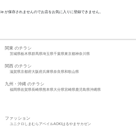
kie が保存されませんのでお店をお気に入りに登録できません。
関東 のチラシ
茨城県
栃木県
群馬県
埼玉県
千葉県
東京都
神奈川県
関西 のチラシ
滋賀県
京都府
大阪府
兵庫県
奈良県
和歌山県
九州・沖縄 のチラシ
福岡県
佐賀県
長崎県
熊本県
大分県
宮崎県
鹿児島県
沖縄県
ファッション
ユニクロ
しまむら
アベイル
AOKI
はるやま
サカゼン