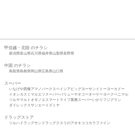
甲信越・北陸 のチラシ
新潟県
富山県
石川県
福井県
山梨県
長野県
中国 のチラシ
鳥取県
島根県
岡山県
広島県
山口県
スーパー
いなげや
西條
アマノパークス
ベイシア
ビッグヨーサン
イトーヨーカドー
イオン
カスミ
マルエツ
スーパーバリュー
ヤオコー
オーケー
ヨークベニマル
ツルヤ
マルト
オギノ
エスマート
ライフ
業務スーパー
いかり
フジグラン
ダイレックス
サンエー
イズミヤ
ドラッグストア
ツルハドラッグ
サンドラッグ
クスリのアオキ
ココカラファイン