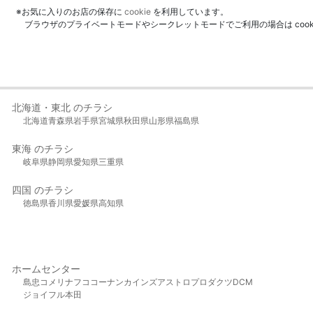
※お気に入りのお店の保存に
cookie
を利用しています。
ブラウザのプライベートモードやシークレットモードでご利用の場合は coo
北海道・東北 のチラシ
北海道
青森県
岩手県
宮城県
秋田県
山形県
福島県
東海 のチラシ
岐阜県
静岡県
愛知県
三重県
四国 のチラシ
徳島県
香川県
愛媛県
高知県
ホームセンター
島忠
コメリ
ナフコ
コーナン
カインズ
アストロプロダクツ
DCM
ジョイフル本田