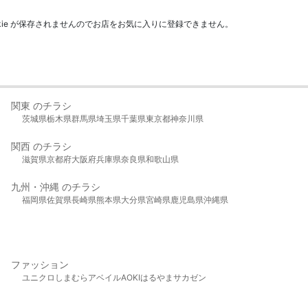
kie が保存されませんのでお店をお気に入りに登録できません。
関東 のチラシ
茨城県
栃木県
群馬県
埼玉県
千葉県
東京都
神奈川県
関西 のチラシ
滋賀県
京都府
大阪府
兵庫県
奈良県
和歌山県
九州・沖縄 のチラシ
福岡県
佐賀県
長崎県
熊本県
大分県
宮崎県
鹿児島県
沖縄県
ファッション
ユニクロ
しまむら
アベイル
AOKI
はるやま
サカゼン