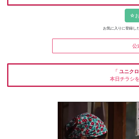
お気に入りに登録し
公
「
ユニク
本日チラシ