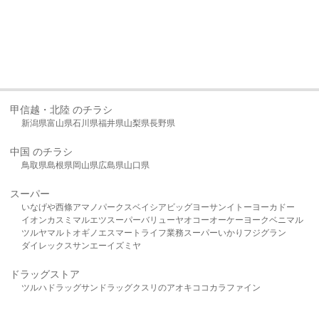
甲信越・北陸 のチラシ
新潟県
富山県
石川県
福井県
山梨県
長野県
中国 のチラシ
鳥取県
島根県
岡山県
広島県
山口県
スーパー
いなげや
西條
アマノパークス
ベイシア
ビッグヨーサン
イトーヨーカドー
イオン
カスミ
マルエツ
スーパーバリュー
ヤオコー
オーケー
ヨークベニマル
ツルヤ
マルト
オギノ
エスマート
ライフ
業務スーパー
いかり
フジグラン
ダイレックス
サンエー
イズミヤ
ドラッグストア
ツルハドラッグ
サンドラッグ
クスリのアオキ
ココカラファイン