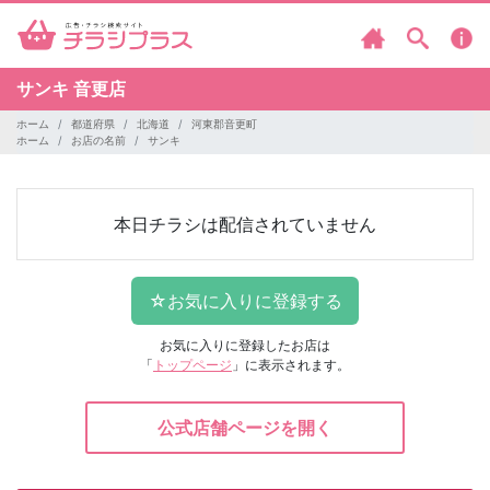
サンキ
音更店
ホーム
都道府県
北海道
河東郡音更町
ホーム
お店の名前
サンキ
本日チラシは配信されていません
お気に入りに登録したお店は
「
トップページ
」に表示されます。
公式店舗ページを開く