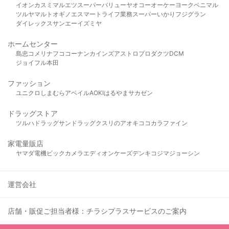
イオン
カスミ
マルエツ
スーパーバリュー
ヤオコー
オーケー
ヨークベニマル
ツルヤ
マルト
オギノ
エスマート
ライフ
業務スーパー
いかり
フジグラン
ダイレックス
サンエー
イズミヤ
ホームセンター
島忠
コメリ
ナフコ
コーナン
カインズ
アストロプロダクツ
DCM
ジョイフル本田
ファッション
ユニクロ
しまむら
アベイル
AOKI
はるやま
サカゼン
ドラッグストア
ツルハドラッグ
サンドラッグ
クスリのアオキ
ココカラファイン
家電量販店
ヤマダ電機
ビックカメラ
エディオン
ケーズデンキ
コジマ
ジョーシン
運営会社
店舗・販促ご担当者様：チラシプラスサービスのご案内