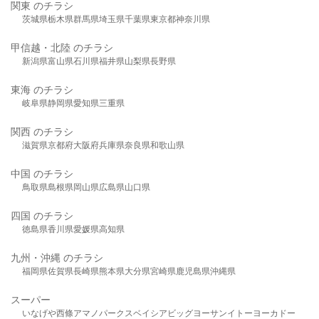
関東 のチラシ
茨城県
栃木県
群馬県
埼玉県
千葉県
東京都
神奈川県
甲信越・北陸 のチラシ
新潟県
富山県
石川県
福井県
山梨県
長野県
東海 のチラシ
岐阜県
静岡県
愛知県
三重県
関西 のチラシ
滋賀県
京都府
大阪府
兵庫県
奈良県
和歌山県
中国 のチラシ
鳥取県
島根県
岡山県
広島県
山口県
四国 のチラシ
徳島県
香川県
愛媛県
高知県
九州・沖縄 のチラシ
福岡県
佐賀県
長崎県
熊本県
大分県
宮崎県
鹿児島県
沖縄県
スーパー
いなげや
西條
アマノパークス
ベイシア
ビッグヨーサン
イトーヨーカドー