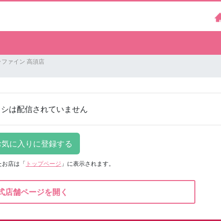
ファイン 高須店
ラシは配信されていません
たお店は
「
トップページ
」に表示されます。
式店舗ページを開く