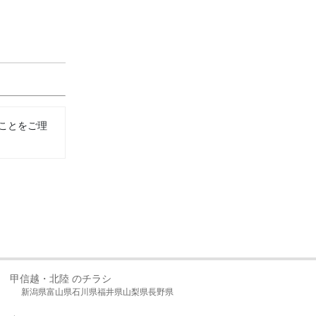
ことをご理
甲信越・北陸 のチラシ
新潟県
富山県
石川県
福井県
山梨県
長野県