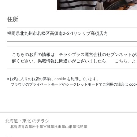
住所
福岡県北九州市若松区高須南2-2-1サンリブ高須店内
こちらのお店の情報は、チラシプラス運営会社のセブンネットが
解ください。掲載情報に間違いがございましたら、「
こちら
」よ
※お気に入りのお店の保存に
cookie
を利用しています。
ブラウザのプライベートモードやシークレットモードでご利用の場合は coo
北海道・東北 のチラシ
北海道
青森県
岩手県
宮城県
秋田県
山形県
福島県