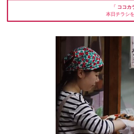
「
ココカ
本日チラシ