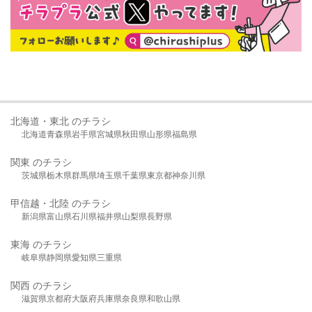
北海道・東北 のチラシ
北海道
青森県
岩手県
宮城県
秋田県
山形県
福島県
関東 のチラシ
茨城県
栃木県
群馬県
埼玉県
千葉県
東京都
神奈川県
甲信越・北陸 のチラシ
新潟県
富山県
石川県
福井県
山梨県
長野県
東海 のチラシ
岐阜県
静岡県
愛知県
三重県
関西 のチラシ
滋賀県
京都府
大阪府
兵庫県
奈良県
和歌山県