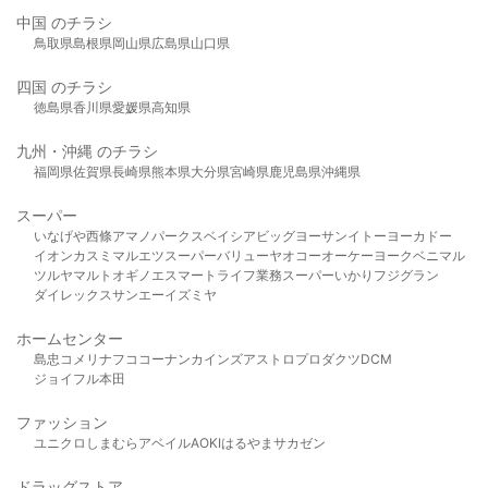
中国 のチラシ
鳥取県
島根県
岡山県
広島県
山口県
四国 のチラシ
徳島県
香川県
愛媛県
高知県
九州・沖縄 のチラシ
福岡県
佐賀県
長崎県
熊本県
大分県
宮崎県
鹿児島県
沖縄県
スーパー
いなげや
西條
アマノパークス
ベイシア
ビッグヨーサン
イトーヨーカドー
イオン
カスミ
マルエツ
スーパーバリュー
ヤオコー
オーケー
ヨークベニマル
ツルヤ
マルト
オギノ
エスマート
ライフ
業務スーパー
いかり
フジグラン
ダイレックス
サンエー
イズミヤ
ホームセンター
島忠
コメリ
ナフコ
コーナン
カインズ
アストロプロダクツ
DCM
ジョイフル本田
ファッション
ユニクロ
しまむら
アベイル
AOKI
はるやま
サカゼン
ドラッグストア