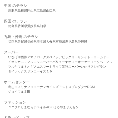
中国 のチラシ
鳥取県
島根県
岡山県
広島県
山口県
四国 のチラシ
徳島県
香川県
愛媛県
高知県
九州・沖縄 のチラシ
福岡県
佐賀県
長崎県
熊本県
大分県
宮崎県
鹿児島県
沖縄県
スーパー
いなげや
西條
アマノパークス
ベイシア
ビッグヨーサン
イトーヨーカドー
イオン
カスミ
マルエツ
スーパーバリュー
ヤオコー
オーケー
ヨークベニマル
ツルヤ
マルト
オギノ
エスマート
ライフ
業務スーパー
いかり
フジグラン
ダイレックス
サンエー
イズミヤ
ホームセンター
島忠
コメリ
ナフコ
コーナン
カインズ
アストロプロダクツ
DCM
ジョイフル本田
ファッション
ユニクロ
しまむら
アベイル
AOKI
はるやま
サカゼン
ドラッグストア