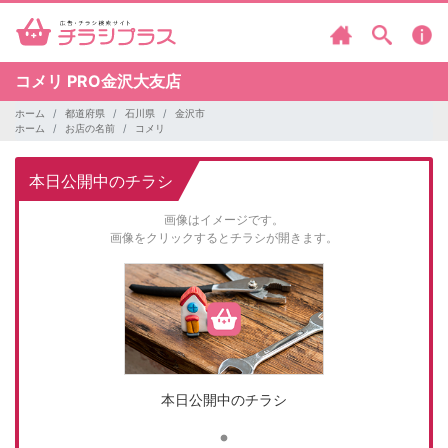
コメリ
PRO金沢大友店
ホーム
都道府県
石川県
金沢市
ホーム
お店の名前
コメリ
本日公開中のチラシ
画像はイメージです。
画像をクリックするとチラシが開きます。
本日公開中のチラシ