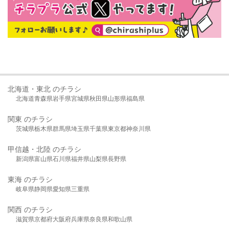
北海道・東北 のチラシ
北海道
青森県
岩手県
宮城県
秋田県
山形県
福島県
関東 のチラシ
茨城県
栃木県
群馬県
埼玉県
千葉県
東京都
神奈川県
甲信越・北陸 のチラシ
新潟県
富山県
石川県
福井県
山梨県
長野県
東海 のチラシ
岐阜県
静岡県
愛知県
三重県
関西 のチラシ
滋賀県
京都府
大阪府
兵庫県
奈良県
和歌山県