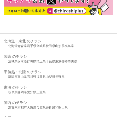
北海道・東北 のチラシ
北海道
青森県
岩手県
宮城県
秋田県
山形県
福島県
関東 のチラシ
茨城県
栃木県
群馬県
埼玉県
千葉県
東京都
神奈川県
甲信越・北陸 のチラシ
新潟県
富山県
石川県
福井県
山梨県
長野県
東海 のチラシ
岐阜県
静岡県
愛知県
三重県
関西 のチラシ
滋賀県
京都府
大阪府
兵庫県
奈良県
和歌山県