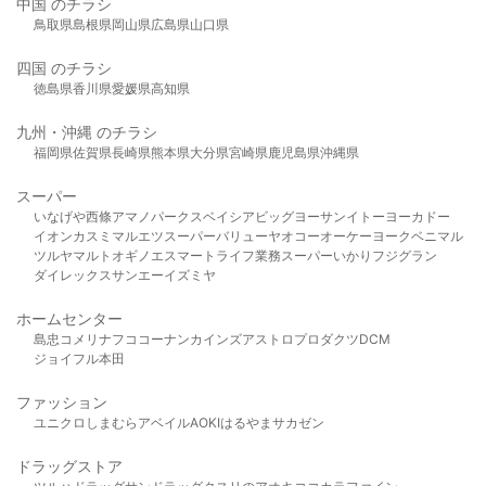
中国 のチラシ
鳥取県
島根県
岡山県
広島県
山口県
四国 のチラシ
徳島県
香川県
愛媛県
高知県
九州・沖縄 のチラシ
福岡県
佐賀県
長崎県
熊本県
大分県
宮崎県
鹿児島県
沖縄県
スーパー
いなげや
西條
アマノパークス
ベイシア
ビッグヨーサン
イトーヨーカドー
イオン
カスミ
マルエツ
スーパーバリュー
ヤオコー
オーケー
ヨークベニマル
ツルヤ
マルト
オギノ
エスマート
ライフ
業務スーパー
いかり
フジグラン
ダイレックス
サンエー
イズミヤ
ホームセンター
島忠
コメリ
ナフコ
コーナン
カインズ
アストロプロダクツ
DCM
ジョイフル本田
ファッション
ユニクロ
しまむら
アベイル
AOKI
はるやま
サカゼン
ドラッグストア