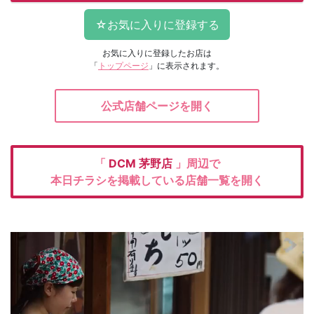
お気に入りに登録したお店は
「
トップページ
」に表示されます。
公式店舗ページを開く
「
DCM
茅野店
」周辺で
本日チラシを掲載している店舗一覧を開く