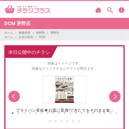
DCM
茅野店
ホーム
都道府県
長野県
茅野市
ホーム
お店の名前
DCM
本日公開中のチラシ
画像はイメージです。
画像をクリックするとチラシが開きます。
フライパン革命★お皿に変身!できたてをそのまま食…