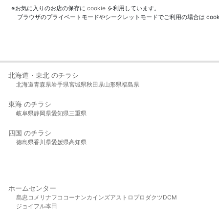
※お気に入りのお店の保存に
cookie
を利用しています。
ブラウザのプライベートモードやシークレットモードでご利用の場合は coo
北海道・東北 のチラシ
北海道
青森県
岩手県
宮城県
秋田県
山形県
福島県
東海 のチラシ
岐阜県
静岡県
愛知県
三重県
四国 のチラシ
徳島県
香川県
愛媛県
高知県
ホームセンター
島忠
コメリ
ナフコ
コーナン
カインズ
アストロプロダクツ
DCM
ジョイフル本田