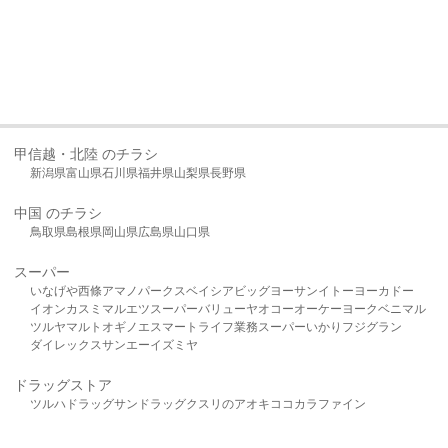
甲信越・北陸 のチラシ
新潟県
富山県
石川県
福井県
山梨県
長野県
中国 のチラシ
鳥取県
島根県
岡山県
広島県
山口県
スーパー
いなげや
西條
アマノパークス
ベイシア
ビッグヨーサン
イトーヨーカドー
イオン
カスミ
マルエツ
スーパーバリュー
ヤオコー
オーケー
ヨークベニマル
ツルヤ
マルト
オギノ
エスマート
ライフ
業務スーパー
いかり
フジグラン
ダイレックス
サンエー
イズミヤ
ドラッグストア
ツルハドラッグ
サンドラッグ
クスリのアオキ
ココカラファイン