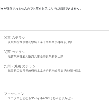
kie が保存されませんのでお店をお気に入りに登録できません。
関東 のチラシ
茨城県
栃木県
群馬県
埼玉県
千葉県
東京都
神奈川県
関西 のチラシ
滋賀県
京都府
大阪府
兵庫県
奈良県
和歌山県
九州・沖縄 のチラシ
福岡県
佐賀県
長崎県
熊本県
大分県
宮崎県
鹿児島県
沖縄県
ファッション
ユニクロ
しまむら
アベイル
AOKI
はるやま
サカゼン